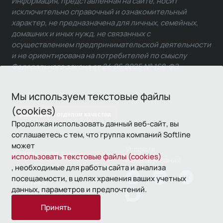
Информация, представленная на сайте, носит
исключительно справочный и ознакомительный
характер, не предназначена для личных, семейных,
домашних и иных нужд, не связанных с
осуществлением предпринимательской деятельности
и не ориентирована на потребителей по смыслу
Федерального закона от 24.06.2025 № 168-ФЗ.
Мы используем текстовые файлы
(cookies)
Связаться с отделом качества
Продолжая использовать данный веб-сайт, вы
соглашаетесь с тем, что группа компаний Softline
может
Условия
© 1993—2026 Softline
использовать текстовые файлы (cookies)
использования
, необходимые для работы сайта и анализа
посещаемости, в целях хранения ваших учетных
Политика
данных, параметров и предпочтений.
конфиденциальности
Принять
16+