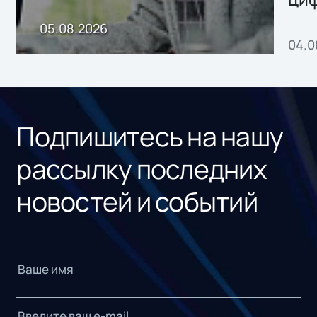
пр
05.08.2026
04.0
без
ном
«1С
Подпишитесь на нашу
рассылку последних
новостей и событий