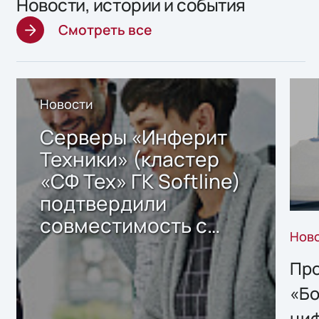
Новости, истории и события
Смотреть все
Новости
Серверы «Инферит
Техники» (кластер
«СФ Тех» ГК Softline)
подтвердили
совместимость с
Нов
решением Sharx
Storage 2.x для
Про
хранения данных
«Бо
ци