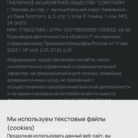
ПУБЛИЧНОЕ АКЦИОНЕРНОЕ ОБЩЕСТВО "СОФТЛАЙН"
г. Москва, вн.тер. г. муниципальный округ Хамовники,
ул Льва Толстого, д. 5, стр. 1, этаж 3, помещ. 1, ком. №2,
2А (А311)
ИНН: 7736227885 / ОГРН: 1027736009333 / ОКВЭД: 46.90
Коды видов деятельности в области IT по перечню,
утвержденному Приказом Минцифры России от 11 мая
2023 г. № 449: 2.01, 27.01, 4.01
Информация, представленная на сайте, носит
исключительно справочный и ознакомительный
характер, не предназначена для личных, семейных,
домашних и иных нужд, не связанных с
осуществлением предпринимательской деятельности
и не ориентирована на потребителей по смыслу
Федерального закона от 24.06.2025 № 168-ФЗ.
Мы используем текстовые файлы
(cookies)
Связаться с отделом качества
Продолжая использовать данный веб-сайт, вы