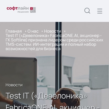
Главная
О нас
Новости
Test IT («Девелоника» FabricaONE.AI, акционер -
ГК Softline) признана лидером среди российских
TMS-систем: ИИ-интеграции и полный набор
возможностей для бизнеса
Новости
Test IT («Девелоника»
FabricaONE.AI, акционер -