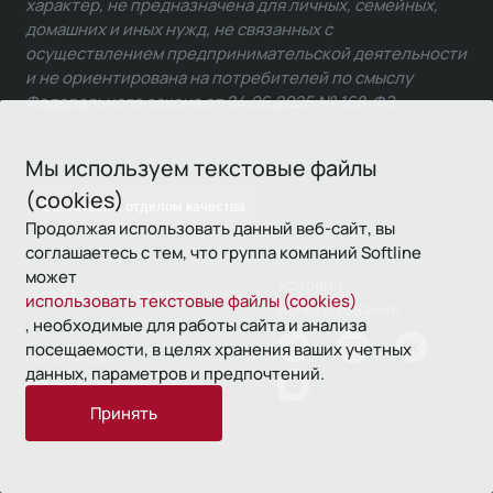
характер, не предназначена для личных, семейных,
домашних и иных нужд, не связанных с
осуществлением предпринимательской деятельности
и не ориентирована на потребителей по смыслу
Федерального закона от 24.06.2025 № 168-ФЗ.
Мы используем текстовые файлы
(cookies)
Связаться с отделом качества
Продолжая использовать данный веб-сайт, вы
соглашаетесь с тем, что группа компаний Softline
может
Условия
© 1993—2026 Softline
использовать текстовые файлы (cookies)
использования
, необходимые для работы сайта и анализа
посещаемости, в целях хранения ваших учетных
Политика
данных, параметров и предпочтений.
конфиденциальности
Принять
16+