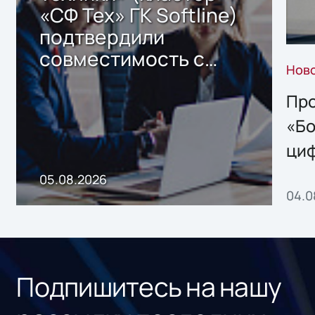
«СФ Тех» ГК Softline)
подтвердили
совместимость с
Нов
решением Sharx
Storage 2.x для
Про
хранения данных
«Бо
ци
пр
05.08.2026
04.0
без
ном
«1С
Подпишитесь на нашу