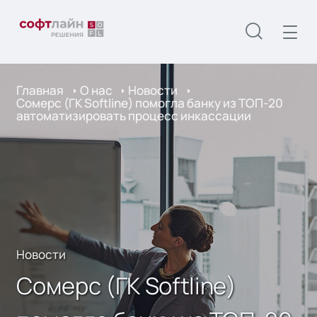
Главная
О нас
Новости
Сомерс (ГК Softline) помогла банку из ТОП-20
автоматизировать процесс инкассации
Новости
Сомерс (ГК Softline)