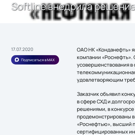
Softline внедрила решени
17.07.2020
ОАО НК «Конданефть» я
компании «Роснефть». 
Подписаться в MAX
усовершенствования в 
телекоммуникационная 
удовлетворяющим треб
Заказчик объявил конк
в сфере СХД и долгос
решениями, в конкурсе 
продемонстрированы в
«Роснефтью», высший па
сертифицированных инж