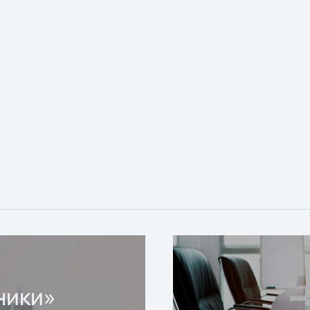
ники»