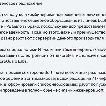
ценовое предложение.
ть» получила комбинированное решение от двух вендор
ыло поставлено серверное оборудование из линеек DL36
 НРЕ было выбрано, поскольку вендор предоставляет
 его надежность. Помимо этого, важным преимуществом
 давно работают с серверами данного производителя.
ика специалистами ИТ-компании был внедрен отказо
ема защиты электронной почты FortiMail использует н
rtiGuard Labs.
я помощь со стороны Softline на всех этапах реализа
ное решение и оптимизировать свои расходы на ИТ-инф
ии сформировали список необходимых работ по пуско
и проведены в полном объеме силами инженеров Softl
.