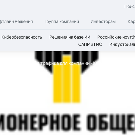
Поис
фтлайн Решения
Группа компаний
Инвесторам
Ка
Кибербезопасность
Решения на базе ИИ
Российские ноутб
САПР и ГИС
Индустриал
е по балансировке трафика для компании «Конданефть»