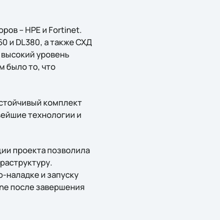
ов – HPE и Fortinet.
0 и DL380, а также СХД
 высокий уровень
 было то, что
устойчивый комплект
овейшие технологии и
ции проекта позволила
раструктуру.
-наладке и запуску
ine после завершения