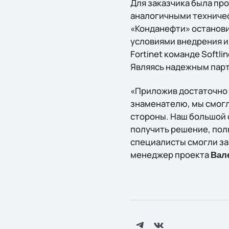
Для заказчика была про
аналогичными техничес
«Конданефти» остановил
условиями внедрения и
Fortinet команде Softl
Являясь надежным парт
«Приложив достаточно 
знаменателю, мы смогл
стороны. Наш большой о
получить решение, пол
специалисты смогли за
менеджер проекта
Вал