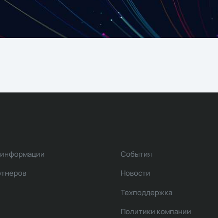
 информации
События
ртнеров
Новости
Техподдержка
Политики компании