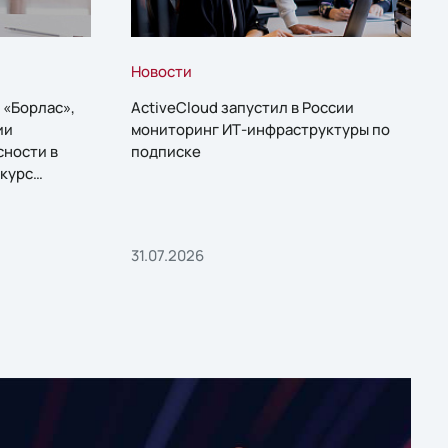
Новости
 «Борлас»,
ActiveCloud запустил в России
ии
мониторинг ИТ-инфраструктуры по
сности в
подписке
курс
31.07.2026