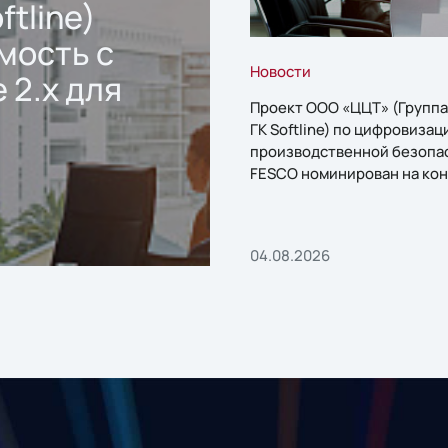
ftline)
мость с
Новости
 2.x для
Проект ООО «ЦЦТ» (Группа
ГК Softline) по цифровизац
производственной безопа
FESCO номинирован на кон
«1С:Проект года»
04.08.2026