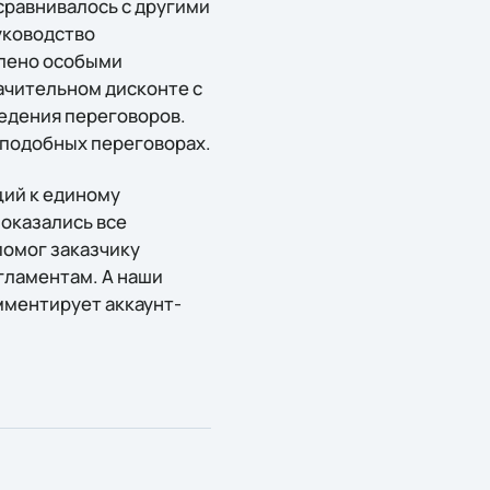
 сравнивалось с другими
уководство
влено особыми
ачительном дисконте с
ведения переговоров.
 подобных переговорах.
ий к единому
 оказались все
помог заказчику
гламентам. А наши
мментирует аккаунт-