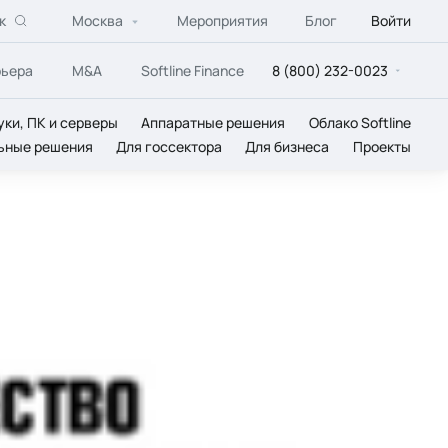
к
Москва
Мероприятия
Блог
Войти
рьера
M&A
Softline Finance
8 (800) 232-0023
уки, ПК и серверы
Аппаратные решения
Облако Softline
ьные решения
Для госсектора
Для бизнеса
Проекты