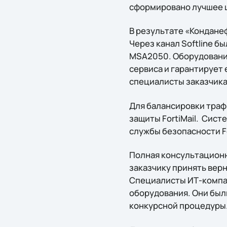
сформировано лучшее 
В результате «Конданеф
Через канал Softline б
MSA2050. Оборудование
сервиса и гарантирует
специалисты заказчика
Для балансировки траф
защиты FortiMail. Сист
службы безопасности Fo
Полная консультационна
заказчику принять вер
Специалисты ИТ-компан
оборудования. Они был
конкурсной процедуры