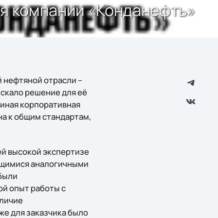
ля компании «Конданефть»
й нефтяной отрасли –
скало решение для её
диная корпоративная
а к общим стандартам,
ей высокой экспертизе
ющимися аналогичными
 были
й опыт работы с
аличие
же для заказчика было