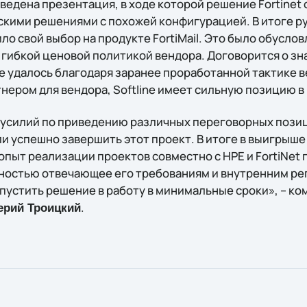
ведена презентация, в ходе которой решение Fortinet
кими решениями с похожей конфигурацией. В итоге р
о свой выбор на продукте FortiMail. Это было обусло
 гибкой ценовой политикой вендора. Договорится о зн
ine удалось благодаря заранее проработанной тактике 
нером для вендора, Softline имеет сильную позицию в
усилий по приведению различных переговорных позиц
и успешно завершить этот проект. В итоге в выигрыше
пыт реализации проектов совместно с HPE и FortiNet 
ностью отвечающее его требованиям и внутренним ре
пустить решение в работу в минимальные сроки», – ко
.
ерий Троицкий