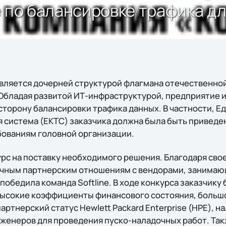
е по балансировке трафика д
вляется дочерней структурой флагмана отечественно
Обладая развитой ИТ-инфраструктурой, предприятие и
сторону балансировки трафика данных. В частности, Е
система (ЕКТС) заказчика должна была быть приведен
ованиям головной организации.
урс на поставку необходимого решения. Благодаря сво
рочным партнерским отношениям с вендорами, занима
победила команда Softline. В ходе конкурса заказчику
ысокие коэффициенты финансового состояния, большо
ртнерский статус Hewlett Packard Enterprise (НРЕ), н
енеров для проведения пуско-наладочных работ. Так