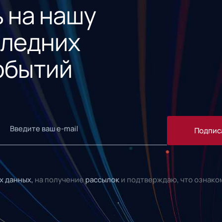
 на нашу
следних
обытий
Подпис
х данных,
на получение
рассылок
и подтверждаю, что ознако