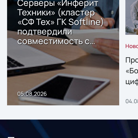
Серверы «Инферит
Техники» (кластер
«СФ Тех» ГК Softline)
подтвердили
совместимость с
Нов
решением Sharx
Storage 2.x для
Про
хранения данных
«Бо
ци
пр
05.08.2026
04.0
без
ном
«1С