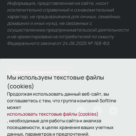
Информация, представленная на сайте, носит
исключительно справочный и ознакомительный
характер, не предназначена для личных, семейных,
домашних и иных нужд, не связанных с
осуществлением предпринимательской деятельности
и не ориентирована на потребителей по смыслу
Федерального закона от 24.06.2025 № 168-ФЗ.
Связаться с отделом качества
Мы используем текстовые файлы
(cookies)
Условия
Продолжая использовать данный веб-сайт, вы
© 1993—2026 Softline
использования
соглашаетесь с тем, что группа компаний Softline
может
Политика
использовать текстовые файлы (cookies)
конфиденциальности
, необходимые для работы сайта и анализа
посещаемости, в целях хранения ваших учетных
16+
данных, параметров и предпочтений.