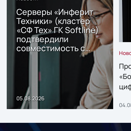
Серверы «Инферит
Техники» (кластер
«СФ Тех» ГК Softline)
подтвердили
совместимость с
Нов
решением Sharx
Storage 2.x для
Про
хранения данных
«Бо
ци
пр
05.08.2026
04.0
без
ном
«1С