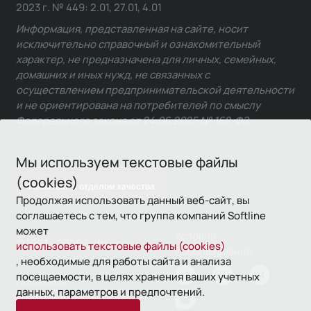
2023 г. № 449: 2.01, 27.01, 4.01
Информация, представленная на сайте, носит
исключительно справочный и ознакомительный
характер, не предназначена для личных, семейных,
домашних и иных нужд, не связанных с
осуществлением предпринимательской деятельности
и не ориентирована на потребителей по смыслу
Федерального закона от 24.06.2025 № 168-ФЗ.
Мы используем текстовые файлы
(cookies)
Связаться с отделом качества
Продолжая использовать данный веб-сайт, вы
соглашаетесь с тем, что группа компаний Softline
может
Условия
© 1993—2026 Softline
использовать текстовые файлы (cookies)
использования
, необходимые для работы сайта и анализа
посещаемости, в целях хранения ваших учетных
Политика
данных, параметров и предпочтений.
конфиденциальности