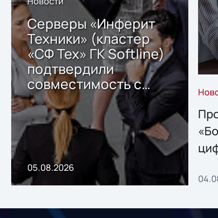
Новости
Серверы «Инферит
Техники» (кластер
«СФ Тех» ГК Softline)
подтвердили
совместимость с
Нов
решением Sharx
Storage 2.x для
Про
хранения данных
«Бо
ци
пр
05.08.2026
04.0
без
ном
«1С