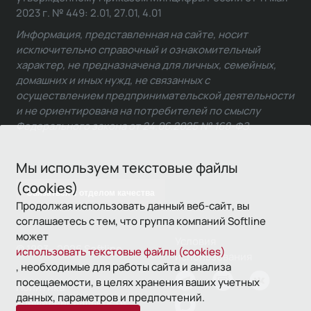
2023 г. № 449: 2.01, 27.01, 4.01
Информация, представленная на сайте, носит
исключительно справочный и ознакомительный
характер, не предназначена для личных, семейных,
домашних и иных нужд, не связанных с
осуществлением предпринимательской деятельности
и не ориентирована на потребителей по смыслу
Федерального закона от 24.06.2025 № 168-ФЗ.
Мы используем текстовые файлы
(cookies)
Связаться с отделом качества
Продолжая использовать данный веб-сайт, вы
соглашаетесь с тем, что группа компаний Softline
может
Условия
© 1993—2026 Softline
использовать текстовые файлы (cookies)
использования
, необходимые для работы сайта и анализа
посещаемости, в целях хранения ваших учетных
Политика
данных, параметров и предпочтений.
конфиденциальности