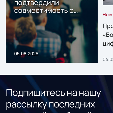
подтвердили
совместимость с
Нов
решением Sharx
Storage 2.x для
Про
хранения данных
«Бо
ци
пр
05.08.2026
04.0
без
ном
«1С
Подпишитесь на нашу
рассылку последних