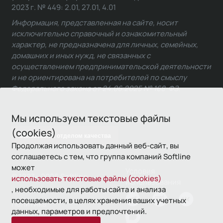
2023 г. № 449: 2.01, 27.01, 4.01
Информация, представленная на сайте, носит
исключительно справочный и ознакомительный
характер, не предназначена для личных, семейных,
домашних и иных нужд, не связанных с
осуществлением предпринимательской деятельности
и не ориентирована на потребителей по смыслу
Федерального закона от 24.06.2025 № 168-ФЗ.
Мы используем текстовые файлы
(cookies)
Связаться с отделом качества
Продолжая использовать данный веб-сайт, вы
соглашаетесь с тем, что группа компаний Softline
может
Условия
© 1993—2026 Softline
использовать текстовые файлы (cookies)
использования
, необходимые для работы сайта и анализа
посещаемости, в целях хранения ваших учетных
Политика
данных, параметров и предпочтений.
конфиденциальности