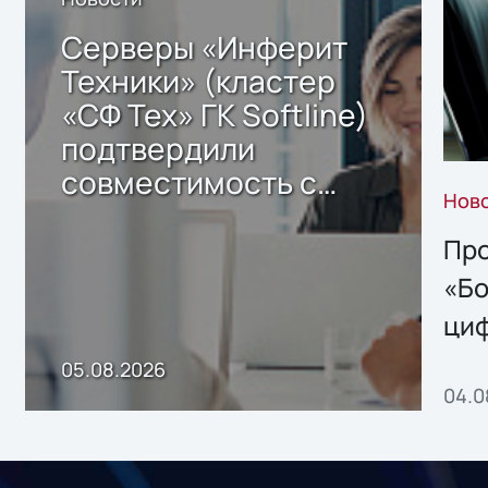
Серверы «Инферит
Техники» (кластер
«СФ Тех» ГК Softline)
подтвердили
совместимость с
Нов
решением Sharx
Storage 2.x для
Про
хранения данных
«Бо
ци
пр
05.08.2026
04.0
без
ном
«1С