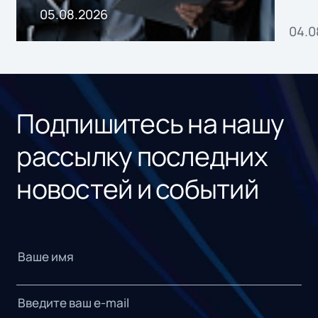
пр
05.08.2026
04.0
без
ном
«1С
Подпишитесь на нашу
рассылку последних
новостей и событий