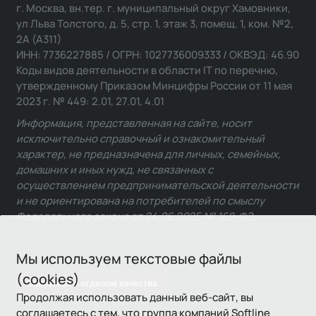
г. Москва, вн.тер. г. муниципальный округ Хамовники,
ул Льва Толстого, д. 5, стр. 1, этаж 3, помещ. 1, ком. №2,
2А (А311)
ИНН: 7736227885 / ОГРН: 1027736009333 / ОКВЭД: 46.90
Коды видов деятельности в области IT по перечню,
утвержденному Приказом Минцифры России от 11 мая
2023 г. № 449: 2.01, 27.01, 4.01
Информация, представленная на сайте, носит
исключительно справочный и ознакомительный
характер, не предназначена для личных, семейных,
домашних и иных нужд, не связанных с
осуществлением предпринимательской деятельности
и не ориентирована на потребителей по смыслу
Федерального закона от 24.06.2025 № 168-ФЗ.
Мы используем текстовые файлы
(cookies)
Связаться с отделом качества
Продолжая использовать данный веб-сайт, вы
соглашаетесь с тем, что группа компаний Softline