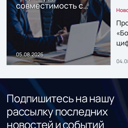
совместимость с
Нов
решением Sharx
Storage 2.x для
Про
хранения данных
«Бо
ци
пр
05.08.2026
04.0
без
ном
«1С
Подпишитесь на нашу
рассылку последних
новостей и событий