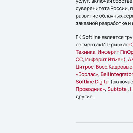
услуг, включая собств
суверенитета России, 
развитие облачных серв
заказной разработке и 
ГК Softline является г
сегментах ИТ-рынка:
«С
Техника
,
Инферит FinO
ОС
,
Инферит Итмен)
,
A
Цитрос
,
Босс.Кадровые
«Борлас»
,
Bell Integrator
Softline Digital
(включае
Проводник»
,
Subtotal
,
Н
другие.