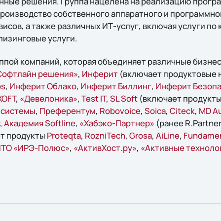
енные решения. Группа нацелена на реализацию прог
производство собственного аппаратного и программно
исов, а также различных ИТ-услуг, включая услуги по
лизинговые услуги.
руппой компаний, которая объединяет различные бизне
офтлайн решения»
,
Инферит
(включает продуктовые 
ps
,
Инферит Облако
,
Инферит Биллинг
,
Инферит Безопа
ХОFT
,
«Девелоника»
,
Test IT
,
SL Soft
(включает продукт
 системы
,
Преферентум
,
Robovoice
,
Soica
,
Citeck
,
MD Au
,
Академия Softline
,
«Хабэко-Партнер»
(ранее R.Partner
т продукты
Proteqta
,
RozniTech
,
Grosa
,
AiLine
,
Fundame
ТО «ИРЭ-Полюс»
,
«АктивХост.ру»
,
«Активные техноло