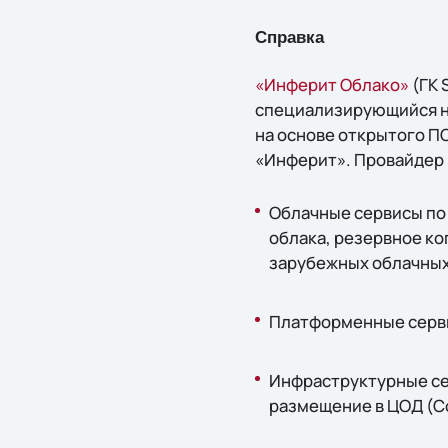
Справка
«Инферит Облако»
(ГК 
специализирующийся н
на основе открытого П
«Инферит». Провайдер 
Облачные сервисы по 
облака, резервное коп
зарубежных облачных
Платформенные сервис
Инфраструктурные сер
размещение в ЦОД (Co