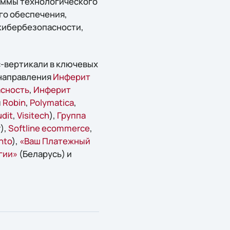
раммы технологического
го обеспечения,
 кибербезопасности,
с-вертикали в ключевых
направления
Инферит
сность
,
Инферит
ы
Robin
,
Polymatica
,
dit
,
Visitech
),
Группа
),
Softline ecommerce
,
nto
),
«Ваш Платежный
гии»
(Беларусь) и