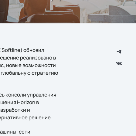
Softline) обновил
Решение реализовано в
йс, новые возможности
 глобальную стратегию
сь консоли управления
шения Horizon в
разработки и
тернативное решение.
ашины, сети,