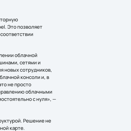
кторную
el. Это позволяет
 соответствии
влении облачной
шинами, сетями и
я новых сотрудников,
блачной консоли и, в
это не просто
управлению облачными
остоятельно с нуля», —
руктурой. Решение не
жной карте.