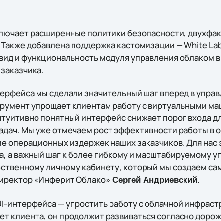
ключает расширенные политики безопасности, двухфа
 Также добавлена поддержка кастомизации — White Lab
вид и функциональность модуля управления облаком в
заказчика.
терфейса мы сделали значительный шаг вперед в упра
румент упрощает клиентам работу с виртуальными ма
туитивно понятный интерфейс снижает порог входа дл
адач. Мы уже отмечаем рост эффективности работы в о
ие операционных издержек наших заказчиков. Для нас 
, а важный шаг к более гибкому и масштабируемому 
бственному личному кабинету, который мы создаем сам
директор «Инферит Облако»
.
Сергей Андриевский
UI-интерфейса — упростить работу с облачной инфраст
ет клиента, он продолжит развиваться согласно доро