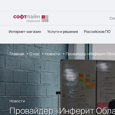
Со
Интернет-магазин
Услуги и решения
Российское ПО
Главная
О нас
Новости
Провайдер «Инферит Облак
Новости
Провайдер «Инферит Облак