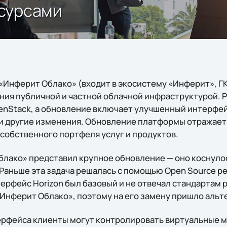
сурсами
Инферит Облако» (входит в экосистему «Инферит», ГК 
ния публичной и частной облачной инфраструктурой. 
nStack, а обновление включает улучшенный интерфе
и другие изменения. Обновление платформы отражает
ю собственного портфеля услуг и продуктов.
лако» представил крупное обновление — оно коснуло
Раньше эта задача решалась с помощью Open Source ре
ерфейс Horizon был базовый и не отвечал стандартам 
«Инферит Облако», поэтому на его замену пришло аль
рфейса клиенты могут контролировать виртуальные м