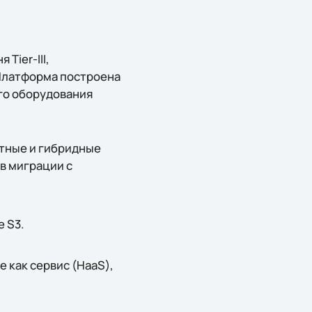
Tier-III,
Платформа построена
го оборудования
стные и гибридные
 в миграции с
 S3.
 как сервис (HaaS),