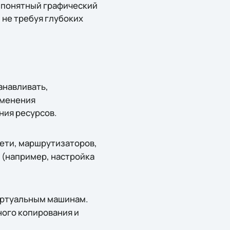
 понятный графический
 не требуя глубоких
анавливать,
зменения
ния ресурсов.
сети, маршрутизаторов,
 (например, настройка
виртуальным машинам.
ного копирования и