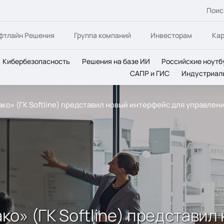
Поис
фтлайн Решения
Группа компаний
Инвесторам
Ка
Кибербезопасность
Решения на базе ИИ
Российские ноутб
САПР и ГИС
Индустриал
о» (ГК Softline) представил новый интерфейс для управлен
о» (ГК Softline) представил