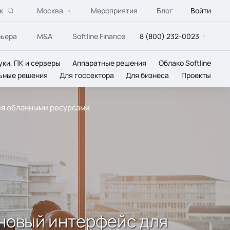
к
Москва
Мероприятия
Блог
Войти
рьера
M&A
Softline Finance
8 (800) 232-0023
уки, ПК и серверы
Аппаратные решения
Облако Softline
ьные решения
Для госсектора
Для бизнеса
Проекты
ия облачными ресурсами
 новый интерфейс для