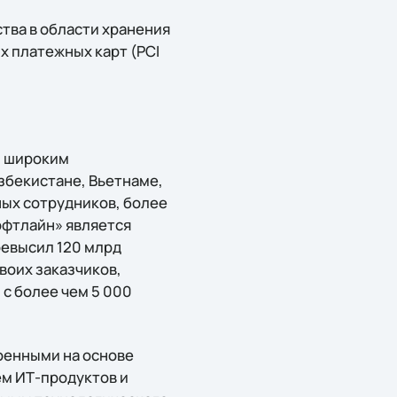
тва в области хранения
х платежных карт (PCI
и широким
збекистане, Вьетнаме,
ых сотрудников, более
офтлайн» является
ревысил 120 млрд
воих заказчиков,
с более чем 5 000
оенными на основе
ем ИТ-продуктов и