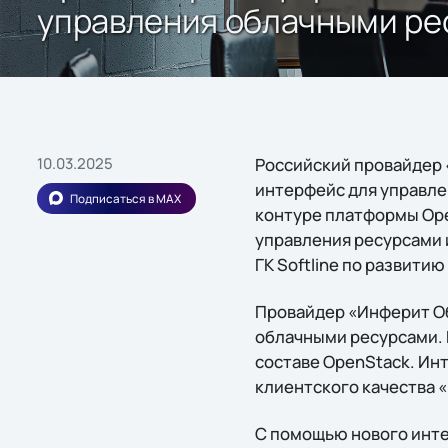
управления облачными ре
10.03.2025
Российский провайдер «
интерфейс для управле
Подписаться в MAX
контуре платформы Ope
управления ресурсами 
ГК Softline по развити
Провайдер «Инферит Об
облачными ресурсами. 
составе OpenStack. Инт
клиентского качества 
С помощью нового инте