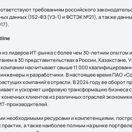
ответствуют требованиям российского законодательс
ых данных (152-ФЗ (УЗ-1) и ФСТЭК №21), а также данны
17).
line
 из лидеров ИТ-рынка с более чем 30-летним опытом 
ием в 30 представительствах в России, Казахстане, У
 компании насчитывает свыше 11 000 квалифицированн
 инженеры и разработчики. В настоящее время ПАО «С
астущих компаний в отрасли. В 2024 году ее оборот п
чивает и ускоряет цифровую трансформацию бизнеса с
 конечных клиентов из различных отраслей экономики 
 ИТ-производителей.
еми необходимыми ресурсами и компетенциями, постр
практик, а также наиболее полным на рынке портфел