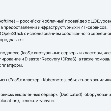
Softline) — российский облачный провайдер с ЦОД уровня 
а предоставлении инфраструктурных и ИТ-сервисов. 
О OpenStack с использованием собственного серверно
предлагает:
подписке (IaaS): виртуальные серверы и кластеры, ча
ирование и Disaster Recovery (DRaaS), а также помощь
 платформ.
ы (PaaS): кластеры Kubernetes, объектное хранилище
висы: выделенные серверы (Dedicated), оборудование
location), телеком-услуги.