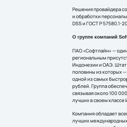
Решения провайдера со
и обработки персональн
DSS и ГОСТ Р 57580.1-20
О группе компаний Soft
ПАО «Софтлайн» — один
региональным присутств
Индонезии и ОАЭ. Штат
половины из которых —
одной из самых быстрор
рублей. Группа обеспе
связывая около 100 000
лучших в своем классе
Компания обладает вс
лучших международных 