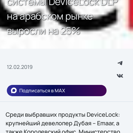
системы DeviceLock DLP
на арабском рынке
выросли на 25%
12.02.2019
Подписаться в MAX
Среди выбравших продукты DeviceLock:
крупнейший девелопер Дубая – Emaar, а
также Королевский офис, Министерство