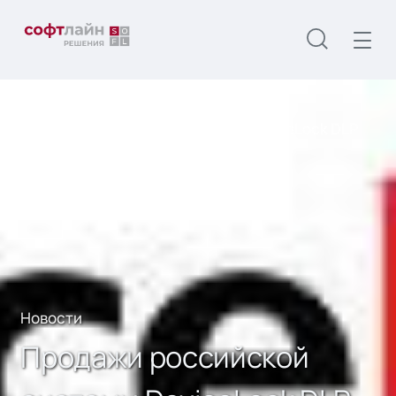
Главная
О нас
Новости
Продажи российской системы DeviceLock DLP
на арабском рынке выросли на 25%
Новости
Продажи российской