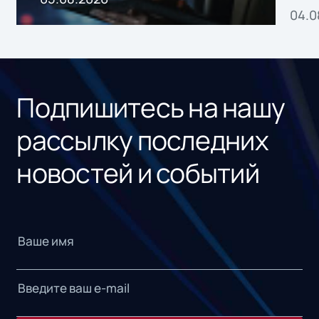
04.0
без
ном
«1С
Подпишитесь на нашу
рассылку последних
новостей и событий