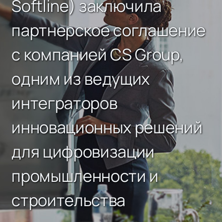
Softline) заключила
партнерское соглашение
с компанией CS Group,
одним из ведущих
интеграторов
инновационных решений
для цифровизации
промышленности и
строительства