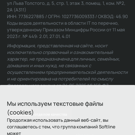
ул Льва Толстого, д. 5, стр. 1, этаж 3, помещ. 1, ком. №2,
2А (А311)
ИНН: 7736227885 / ОГРН: 1027736009333 / ОКВЭД: 46.90
Коды видов деятельности в области IT по перечню,
утвержденному Приказом Минцифры России от 11 мая
2023 г. № 449: 2.01, 27.01, 4.01
Информация, представленная на сайте, носит
исключительно справочный и ознакомительный
характер, не предназначена для личных, семейных,
домашних и иных нужд, не связанных с
осуществлением предпринимательской деятельности
и не ориентирована на потребителей по смыслу
Федерального закона от 24.06.2025 № 168-ФЗ.
Мы используем текстовые файлы
(cookies)
Связаться с отделом качества
Продолжая использовать данный веб-сайт, вы
соглашаетесь с тем, что группа компаний Softline
может