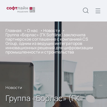
Главная
О нас
Новости
Группа «Борлас» (ГК Softline) заключила
партнерское соглашение с компанией CS
Group, одним из ведущих интеграторов
инновационных решений для цифровизации
промышленности и строительства
Новости
Группа «Борлас» (ГК