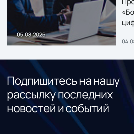
Storage 2.x для
Про
хранения данных
«Бо
ци
пр
05.08.2026
04.0
без
ном
«1С
Подпишитесь на нашу
рассылку последних
новостей и событий