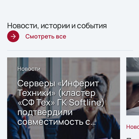
Новости, истории и события
Смотреть все
Новости
Серверы «Инферит
Техники» (кластер
«СФ Тех» ГК Softline)
подтвердили
совместимость с
Нов
решением Sharx