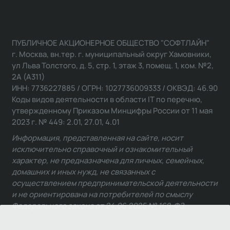
ПУБЛИЧНОЕ АКЦИОНЕРНОЕ ОБЩЕСТВО "СОФТЛАЙН"
г. Москва, вн.тер. г. муниципальный округ Хамовники,
ул Льва Толстого, д. 5, стр. 1, этаж 3, помещ. 1, ком. №2,
2А (А311)
ИНН: 7736227885 / ОГРН: 1027736009333 / ОКВЭД: 46.90
Коды видов деятельности в области IT по перечню,
утвержденному Приказом Минцифры России от 11 мая
2023 г. № 449: 2.01, 27.01, 4.01
Информация, представленная на сайте, носит
исключительно справочный и ознакомительный
характер, не предназначена для личных, семейных,
домашних и иных нужд, не связанных с
осуществлением предпринимательской деятельности
и не ориентирована на потребителей по смыслу
Федерального закона от 24.06.2025 № 168-ФЗ.