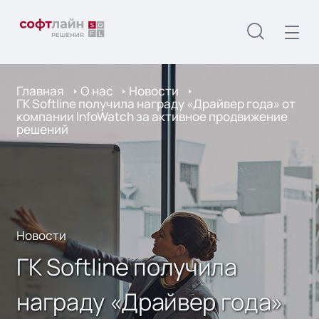
Главная
О нас
Новости
ГК Softline получила награду «Драйвер года» от
компании InfoWatch за активное продвижение
решений
Новости
ГК Softline получила
награду «Драйвер года»