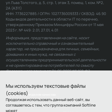
ул Льва Толстого, д. 5, стр. 1, этаж 3, помещ. 1, ком. №2,
2А (А311)
ИНН: 7736227885 / ОГРН: 1027736009333 / ОКВЭД: 46.90
Коды видов деятельности в области IT по перечню,
утвержденному Приказом Минцифры России от 11 мая
2023 г. № 449: 2.01, 27.01, 4.01
Информация, представленная на сайте, носит
исключительно справочный и ознакомительный
характер, не предназначена для личных, семейных,
домашних и иных нужд, не связанных с
осуществлением предпринимательской деятельности
и не ориентирована на потребителей по смыслу
Федерального закона от 24.06.2025 № 168-ФЗ.
Мы используем текстовые файлы
(cookies)
Связаться с отделом качества
Продолжая использовать данный веб-сайт, вы
соглашаетесь с тем, что группа компаний Softline
может