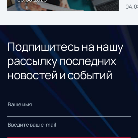
04.0
без
ном
«1С
Подпишитесь на нашу
рассылку последних
новостей и событий