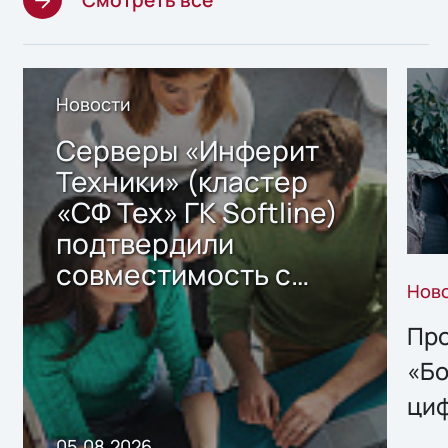
Новости
Серверы «Инферит
Техники» (кластер
«СФ Тех» ГК Softline)
подтвердили
совместимость с
Нов
решением Sharx
Storage 2.x для
Про
хранения данных
«Бо
ци
пр
05.08.2026