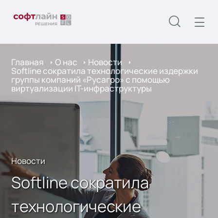
Главная
О нас
Новости
Softline сократила технологические издержки
группы компаний «Русагро» с помощью
виртуализации IT-инфраструктуры
Новости
Softline сократила
технологические