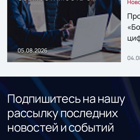
Нов
решением Sharx
Storage 2.x для
Про
хранения данных
«Бо
ци
пр
05.08.2026
04.0
без
ном
«1С
Подпишитесь на нашу
рассылку последних
новостей и событий