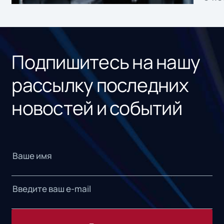
без
ном
«1С
Подпишитесь на нашу
рассылку последних
новостей и событий