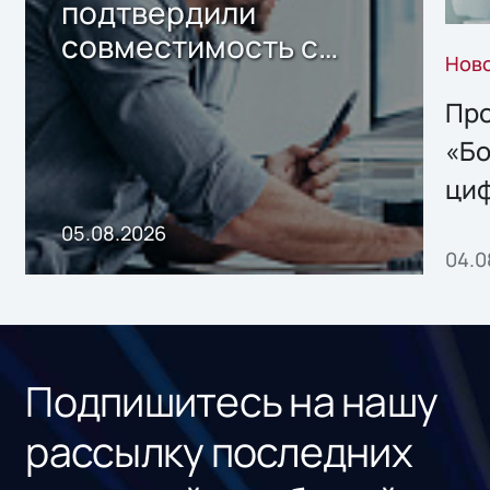
подтвердили
совместимость с
Нов
решением Sharx
Storage 2.x для
Про
хранения данных
«Бо
ци
пр
05.08.2026
04.0
без
ном
«1С
Подпишитесь на нашу
рассылку последних