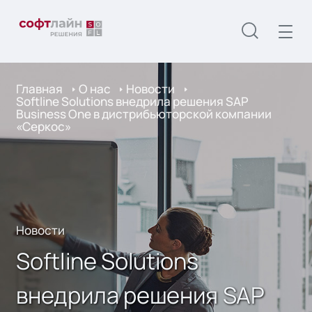
Главная
О нас
Новости
Softline Solutions внедрила решения SAP
Business One в дистрибьюторской компании
«Серкос»
Новости
Softline Solutions
внедрила решения SAP