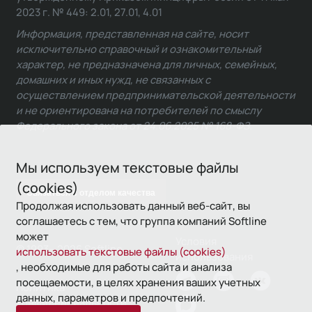
2023 г. № 449: 2.01, 27.01, 4.01
Информация, представленная на сайте, носит
исключительно справочный и ознакомительный
характер, не предназначена для личных, семейных,
домашних и иных нужд, не связанных с
осуществлением предпринимательской деятельности
и не ориентирована на потребителей по смыслу
Федерального закона от 24.06.2025 № 168-ФЗ.
Мы используем текстовые файлы
(cookies)
Связаться с отделом качества
Продолжая использовать данный веб-сайт, вы
соглашаетесь с тем, что группа компаний Softline
может
Условия
© 1993—2026 Softline
использовать текстовые файлы (cookies)
использования
, необходимые для работы сайта и анализа
посещаемости, в целях хранения ваших учетных
Политика
данных, параметров и предпочтений.
конфиденциальности