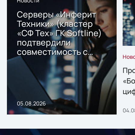
Новости
Серверы «Инферит
Техники» (кластер
«СФ Тех» ГК Softline)
подтвердили
совместимость с
Нов
решением Sharx
Storage 2.x для
Про
хранения данных
«Бо
ци
пр
05.08.2026
04.0
без
ном
«1С