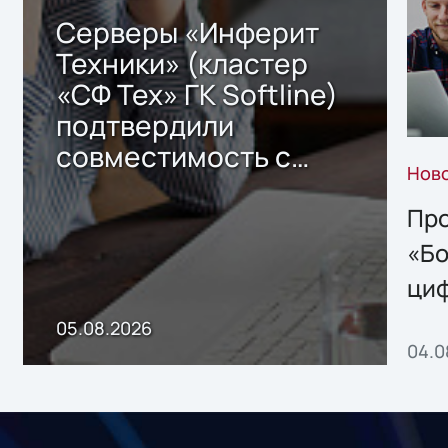
Серверы «Инферит
Техники» (кластер
«СФ Тех» ГК Softline)
подтвердили
совместимость с
Нов
решением Sharx
Storage 2.x для
Про
хранения данных
«Бо
ци
пр
05.08.2026
04.0
без
ном
«1С