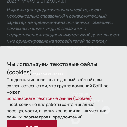
2023 г. № 449: 2.01, 27.01, 4.01
Информация, представленная на сайте, носит
исключительно справочный и ознакомительный
характер, не предназначена для личных, семейных,
домашних и иных нужд, не связанных с
осуществлением предпринимательской деятельности
и не ориентирована на потребителей по смыслу
Федерального закона от 24.06.2025 № 168-ФЗ.
Мы используем текстовые файлы
(cookies)
Связаться с отделом качества
Продолжая использовать данный веб-сайт, вы
соглашаетесь с тем, что группа компаний Softline
может
Условия
© 1993—2026 Softline
использовать текстовые файлы (cookies)
использования
, необходимые для работы сайта и анализа
посещаемости, в целях хранения ваших учетных
Политика
данных, параметров и предпочтений.
конфиденциальности