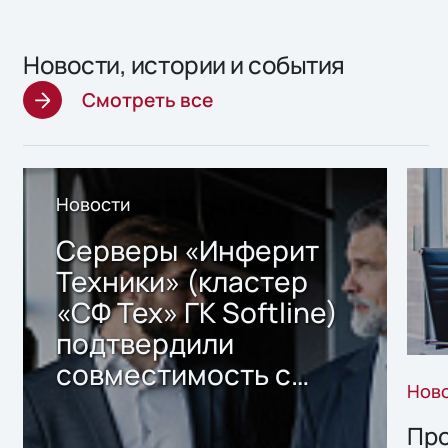
Новости, истории и события
Смотреть все
Новости
Серверы «Инферит
Техники» (кластер
«СФ Тех» ГК Softline)
подтвердили
совместимость с
Нов
решением Sharx
Storage 2.x для
Про