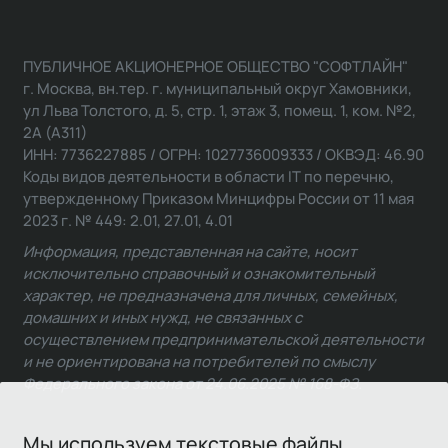
ПУБЛИЧНОЕ АКЦИОНЕРНОЕ ОБЩЕСТВО "СОФТЛАЙН"
г. Москва, вн.тер. г. муниципальный округ Хамовники,
ул Льва Толстого, д. 5, стр. 1, этаж 3, помещ. 1, ком. №2,
2А (А311)
ИНН: 7736227885 / ОГРН: 1027736009333 / ОКВЭД: 46.90
Коды видов деятельности в области IT по перечню,
утвержденному Приказом Минцифры России от 11 мая
2023 г. № 449: 2.01, 27.01, 4.01
Информация, представленная на сайте, носит
исключительно справочный и ознакомительный
характер, не предназначена для личных, семейных,
домашних и иных нужд, не связанных с
осуществлением предпринимательской деятельности
и не ориентирована на потребителей по смыслу
Федерального закона от 24.06.2025 № 168-ФЗ.
Мы используем текстовые файлы