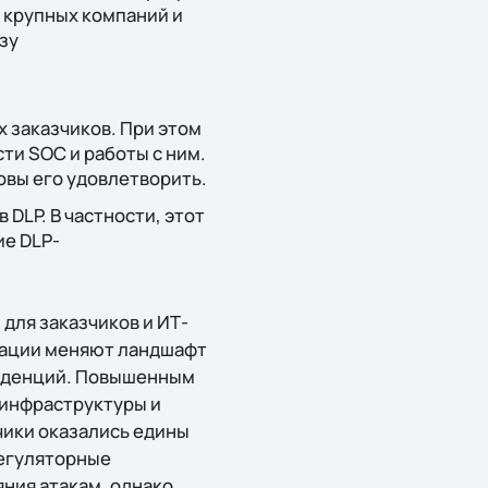
крупных компаний и
зу
х заказчиков. При этом
ти SOC и работы с ним.
овы его удовлетворить.
DLP. В частности, этот
ие DLP-
для заказчиков и ИТ-
вации меняют ландшафт
енденций. Повышенным
инфраструктуры и
чики оказались едины
регуляторные
ния атакам, однако