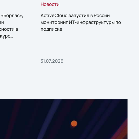
Новости
 «Борлас»,
ActiveCloud запустил в России
ии
мониторинг ИТ-инфраструктуры по
сности в
подписке
курс
31.07.2026