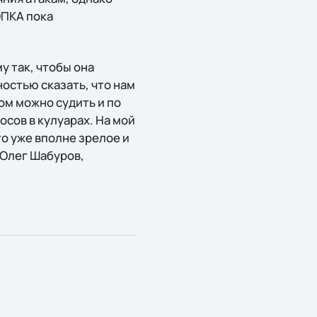
ОПКА пока
у так, чтобы она
ностью сказать, что нам
ом можно судить и по
осов в кулуарах. На мой
то уже вполне зрелое и
 Олег Шабуров,