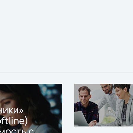
ники»
ftline)
мость с