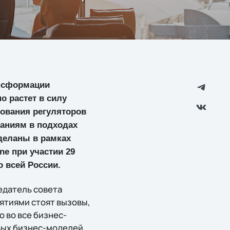
ансформации
о растет в силу
бования регуляторов
аниям в подходах
деланы в рамках
ne при участии 29
о всей России.
едатель совета
ятиями стоят вызовы,
 во все бизнес-
вых бизнес-моделей.