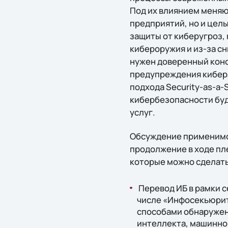
Под их влиянием меняю
предприятий, но и цел
защиты от киберугроз, 
кибероружия и из-за с
нужен доверенный конс
предупреждения кибера
подхода Security-as-a-
кибербезопасности буд
услуг.
Обсуждение применимо
продолжение в ходе пл
которые можно сделать
Перевод ИБ в рамки с
числе «Инфосекьюрити
способами обнаружени
интеллекта, машинног