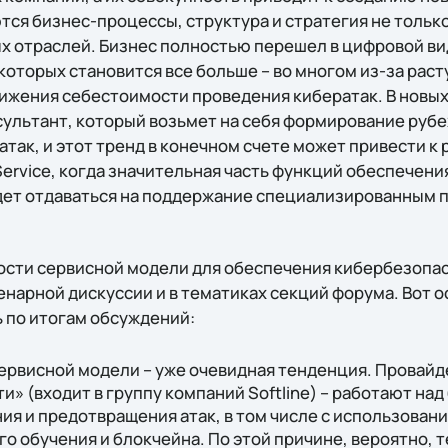
тся бизнес-процессы, структура и стратегия не тольк
ых отраслей. Бизнес полностью перешел в цифровой ви
которых становится все больше – во многом из-за рас
нижения себестоимости проведения кибератак. В новых
ультант, который возьмет на себя формирование руб
так, и этот тренд в конечном счете может привести к
Service, когда значительная часть функций обеспечени
ет отдаваться на поддержание специализированным 
сти сервисной модели для обеспечения кибербезопа
енарной дискуссии и в тематиках секций форума. Вот 
 по итогам обсуждений:
ервисной модели – уже очевидная тенденция. Провайде
» (входит в группу компаний Softline) – работают н
я и предотвращения атак, в том числе с использован
о обучения и блокчейна. По этой причине, вероятно, 