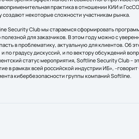
авоприменительная практика в отношении КИИ и ГосС
 создают некоторые сложности участникам рынка.
ine Security Club мы стараемся сформировать программ
полезной для заказчиков. В этом году можно с уверен
пасть в проблематику, актуальную для клиентов. Об эт
 и по градусу дискуссий, и по вектору обсуждений вопр
ентский статус мероприятия, Softline Security Club – э
ие в рамках всей российской индустрии ИБ»,
говорит
–
ента кибербезопасности группы компаний Softline.