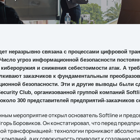
дет неразрывно связана с процессами цифровой тр
Число угроз информационной безопасности постоянн
кибероружия и снижения себестоимости атак. А тре
алкивают заказчиков к фундаментальным преобразов
ионной безопасности. Эти и другие выводы были с
ecurity Club, организованной группой компаний Softli
около 300 представителей предприятий-заказчиков с
ным мероприятие открыл основатель Softline и предс
горь Боровиков. Он констатировал, что перед предпри
й трансформацией: технологии проникают абсолютно
компаний, а их совокупность приводит к созданию но