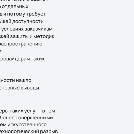
о отдельных
д и потому требует
тущей доступности
 условиях заказчикам
ежей защиты и методик
 распространению
я
провайдерам таких
сности нашло
основные выводы,
ры таких услуг – в том
ад более совершенными
ием искусственного
технологический разрыв