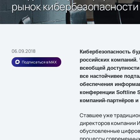
рынок кибербезопасности
06.09.2018
Кибербезопасность бу
российских компаний. 
Подписаться в MAX
всеобщей доступности 
все настойчивее подт
обеспечения информац
конференции Softline S
компаний-партнёров и 
Ставшее уже традицион
директоров компании И
обусловленные цифрово
процессы современных 