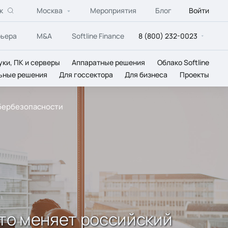
к
Москва
Мероприятия
Блог
Войти
рьера
M&A
Softline Finance
8 (800) 232-0023
уки, ПК и серверы
Аппаратные решения
Облако Softline
ьные решения
Для госсектора
Для бизнеса
Проекты
ибербезопасности
то меняет российский