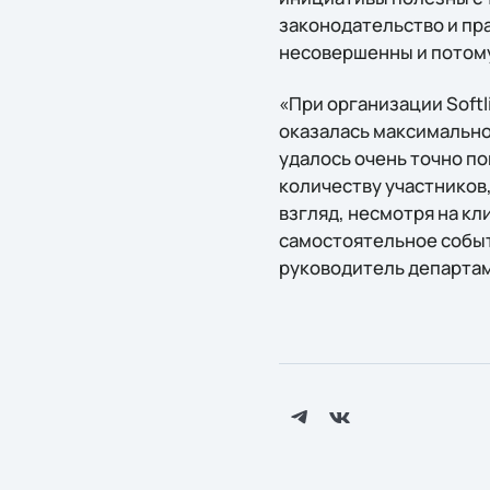
законодательство и пр
несовершенны и потому
«При организации Softl
оказалась максимально 
удалось очень точно по
количеству участников,
взгляд, несмотря на кли
самостоятельное событ
руководитель департам