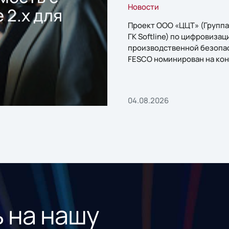
Новости
 2.x для
Проект ООО «ЦЦТ» (Группа
ГК Softline) по цифровизац
производственной безопа
FESCO номинирован на кон
«1С:Проект года»
04.08.2026
 на нашу