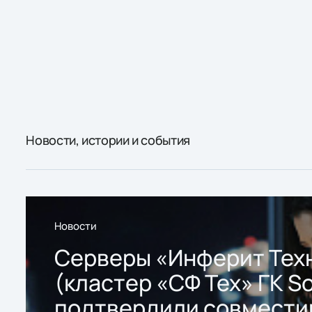
Новости, истории и события
Новости
Серверы «Инферит Тех
(кластер «СФ Тех» ГК So
подтвердили совмести