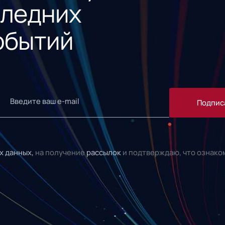
следних
обытий
Подпис
х данных,
на получение
рассылок
и подтверждаю, что ознако