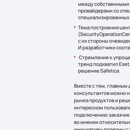
между собственными 
провайдерами со спец
специализированных 
Тема построения цен
(SecurityOperationCe
с их стороны очевиде
И разработчики соотв
Стремление к упрощен
тренд подхватил Eset
решение Safetica.
Вместе с тем, главным 
консультантов можно н
рынка продуктов и ре
интересном пользовал
подключению заказчико
во мнении относительн
инициативы полезны с 