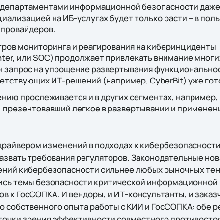
департаментами информационной безопасности даже 
иализацией на ИБ-услугах будет только расти – в поль
провайдеров.
тров мониторинга и реагирования на киберинциденты
nter, или SOC) продолжает привлекать внимание многи
н запрос на упрощение развертывания функциональнос
етствующих ИТ-решений (например, CyberBit) уже гот
ию прослеживается и в других сегментах, например, в 
, презентовавший легкое в развертывании и применен
драйвером изменений в подходах к кибербезопасности 
азвать требования регуляторов. Законодательные но
шений кибербезопасности сильнее любых рыночных т
ись темы безопасности критической информационной 
в к ГосСОПКА. И вендоры, и ИТ-консультанты, и заказ
о собственного опыта работы с КИИ и ГосСОПКА: обе 
точки зрения эффективности совместного противостоя