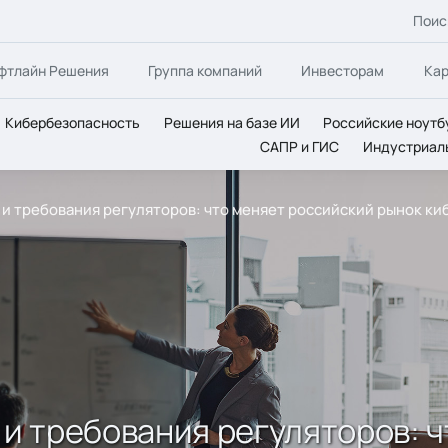
Поис
фтлайн Решения
Группа компаний
Инвесторам
Ка
Кибербезопасность
Решения на базе ИИ
Российские ноутб
САПР и ГИС
Индустриал
и требования регуляторов: что меняет российский рынок к
 требования регуляторов: ч