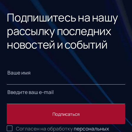
«1С
Подпишитесь на нашу
рассылку последних
новостей и событий
Подписаться
Согласен на обработку
персональных