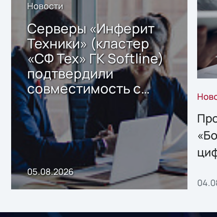
Новости
Серверы «Инферит
Техники» (кластер
«СФ Тех» ГК Softline)
подтвердили
совместимость с
Нов
решением Sharx
Storage 2.x для
Про
хранения данных
«Бо
ци
пр
05.08.2026
04.0
без
ном