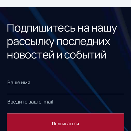
ном
«1С
Подпишитесь на нашу
рассылку последних
новостей и событий
Подписаться