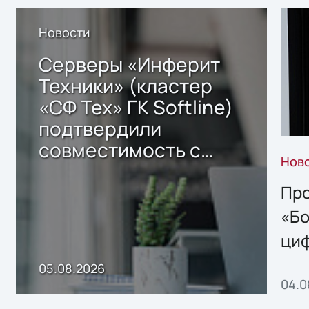
Новости
Серверы «Инферит
Техники» (кластер
«СФ Тех» ГК Softline)
подтвердили
совместимость с
Нов
решением Sharx
Storage 2.x для
Про
хранения данных
«Бо
ци
пр
05.08.2026
04.0
без