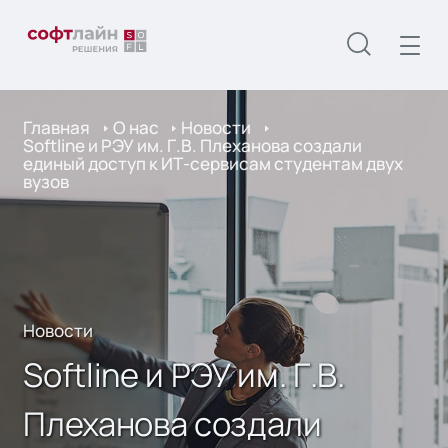
Главная
О нас
Новости
Softline и РЭУ им. Г.В. Плеханова создали
единый доступ к ИТ-сервисам студентам двух
вузов
Новости
Softline и РЭУ им. Г.В.
Плеханова создали