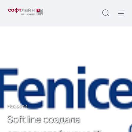
Главная
О нас
Новости
Softline создала отказоустойчивую IТ-
инфраструктуру для Fenice Rus
Новости
Softline создала