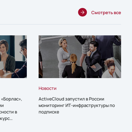
Смотреть все
Новости
 «Борлас»,
ActiveCloud запустил в России
ии
мониторинг ИТ-инфраструктуры по
сности в
подписке
курс