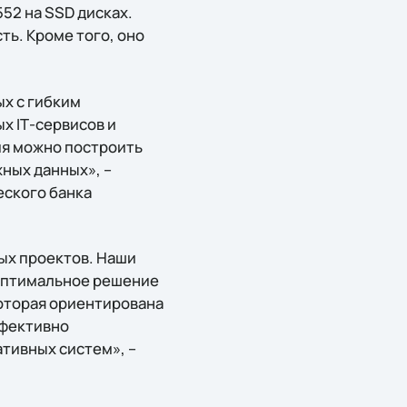
52 на SSD дисках.
ь. Кроме того, оно
х с гибким
 IТ-сервисов и
ия можно построить
ных данных», –
еского банка
ных проектов. Наши
 оптимальное решение
которая ориентирована
ффективно
тивных систем», –