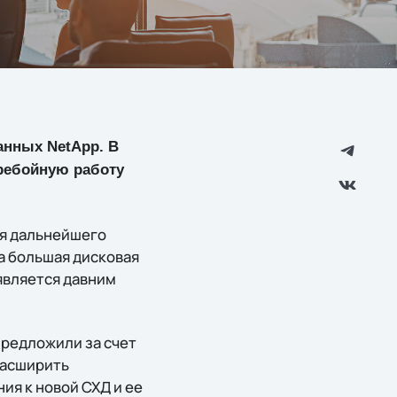
анных NetApp. В
еребойную работу
ия дальнейшего
а большая дисковая
является давним
предложили за счет
расширить
ия к новой СХД и ее