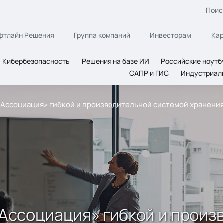
Поис
фтлайн Решения
Группа компаний
Инвесторам
Ка
Кибербезопасность
Решения на базе ИИ
Российские ноутб
САПР и ГИС
Индустриал
 «Ассоциация» гибкой и производительной системой хранени
 «Ассоциация» гибкой и прои