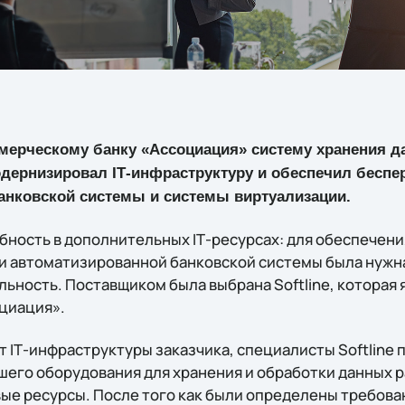
ммерческому банку «Ассоциация» систему хранения д
одернизировал IТ-инфраструктуру и обеспечил бесп
анковской системы и системы виртуализации.
ебность в дополнительных IТ-ресурсах: для обеспечен
и автоматизированной банковской системы была нужн
ьность. Поставщиком была выбрана Softline, которая 
циация».
 IТ-инфраструктуры заказчика, специалисты Softline 
его оборудования для хранения и обработки данных 
ые ресурсы. После того как были определены требован