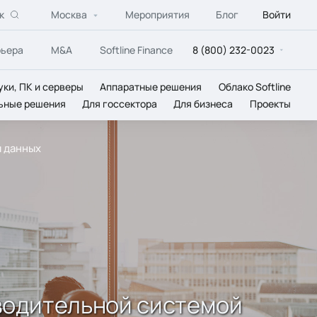
к
Москва
Мероприятия
Блог
Войти
рьера
M&A
Softline Finance
8 (800) 232-0023
уки, ПК и серверы
Аппаратные решения
Облако Softline
ьные решения
Для госсектора
Для бизнеса
Проекты
я данных
зводительной системой