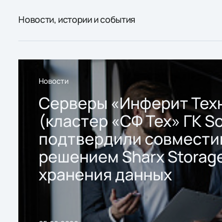
Новости, истории и события
Новости
Серверы «Инферит Тех
(кластер «СФ Тех» ГК So
подтвердили совмести
решением Sharx Storage
хранения данных