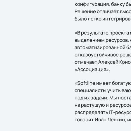
конфигурация, банку б
Решение отличает высо
было легко интегриров
«В результате проекта
выделением ресурсов, 
автоматизированной ба
отказоустойчивое реше
отмечает Алексей Коно
«Ассоциация».
«Softline имеет богат
специалисты учитывают
под их задачи. Мы пос
на растущую и ресурсо
распределять IТ-ресур
говорит Иван Левкин, и