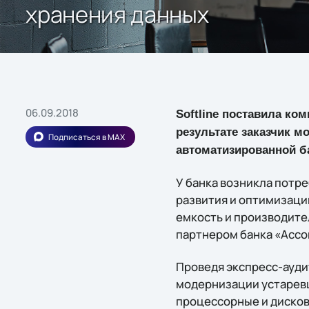
хранения данных
06.09.2018
Softline поставила ко
результате заказчик м
Подписаться в MAX
автоматизированной б
У банка возникла потр
развития и оптимизаци
емкость и производител
партнером банка «Ассо
Проведя экспресс-аудит
модернизации устаревш
процессорные и дисков