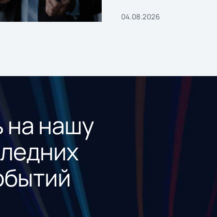
04.08.2026
 на нашу
следних
обытий