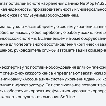
ыла поставлена система хранения данных NetApp FAS25
кая надежность, производительность и универсальност
ано с уже используемым оборудованием.
 мы получили масштабируемую систему хранения данны
обеспечивающую бесперебойную работу всех ключевых
нковской системы. В дальнейшем на базе оборудован
ние для оперативного восстановления критически важ
шенок, руководитель службы автоматизации коммерч
ую экспертизу по поставке оборудования для комплекс
 специфику каждого кейса и предлагают заказчикам
тавили банку «Ассоциация» систему хранения данных, 
емкую инфраструктуру. Ее использование позволит э
сы и обеспечит корректное функционирование корпора
нженер-консультант компании Softline.