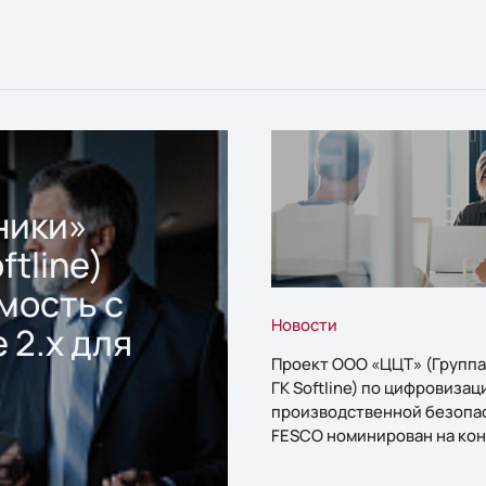
ники»
ftline)
мость с
Новости
 2.x для
Проект ООО «ЦЦТ» (Группа
ГК Softline) по цифровизац
производственной безопа
FESCO номинирован на кон
«1С:Проект года»