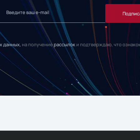
Подпис
х данных,
на получение
рассылок
и подтверждаю, что ознако