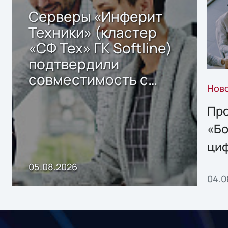
Серверы «Инферит
Техники» (кластер
«СФ Тех» ГК Softline)
подтвердили
совместимость с
Нов
решением Sharx
Storage 2.x для
Про
хранения данных
«Бо
ци
пр
05.08.2026
04.0
без
ном
«1С