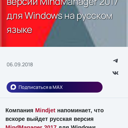
версии MindManager 2017
для Windows на русском
языке
06.09.2018
Подписаться в MAX
Компания
Mindjet
напоминает, что
вскоре выйдет русская версия
MindManager 2017
для Windows.