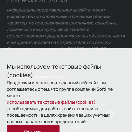
2023 г. № 449: 2.01, 27.01, 4.01
Информация, представленная на сайте, носит
исключительно справочный и ознакомительный
характер, не предназначена для личных, семейных,
домашних и иных нужд, не связанных с
осуществлением предпринимательской деятельности
и не ориентирована на потребителей по смыслу
Федерального закона от 24.06.2025 № 168-ФЗ.
Мы используем текстовые файлы
(cookies)
Связаться с отделом качества
Продолжая использовать данный веб-сайт, вы
соглашаетесь с тем, что группа компаний Softline
может
Условия
© 1993—2026 Softline
использовать текстовые файлы (cookies)
использования
, необходимые для работы сайта и анализа
посещаемости, в целях хранения ваших учетных
Политика
данных, параметров и предпочтений.
конфиденциальности