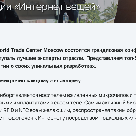
ции «Интернет вещей»
 World Trade Center Moscow состоится грандиозная ко
тупать лучшие эксперты отрасли. Представляем топ-
тии о своих уникальных разработках.
 микрочип каждому желающему
иборг является носителем вживленных микрочипов и 
выми имплантатами в своем теле. Самый активный би
 RFID и NFC всем желающим, распространяя таким обр
ет подключен к Интернету посредством подкожных ил