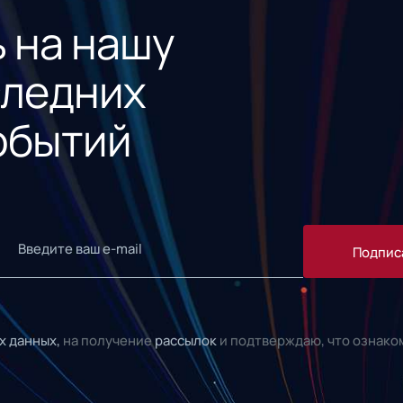
 на нашу
следних
обытий
Подпис
х данных,
на получение
рассылок
и подтверждаю, что ознако