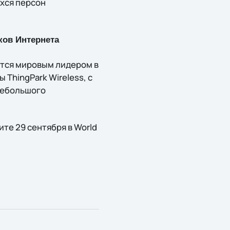
ихся персон
ов Интернета
ется мировым лидером в
ThingPark Wireless, с
небольшого
те 29 сентября в World