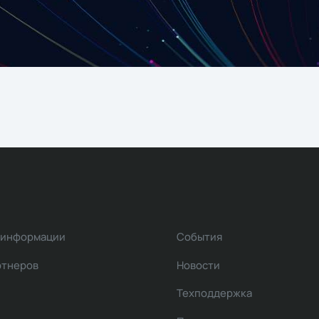
 информации
События
ртнеров
Новости
Техподдержка