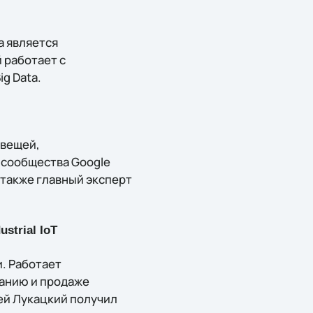
а является
 работает с
g Data.
 вещей,
н сообщества Google
 также главный эксперт
strial IoT
. Работает
данию и продаже
сей Лукацкий получил