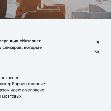
нференция «Интернет
5 спикеров, которые
постоянно
охакер Европы вживляет
азом идею о человеке
и мозговых