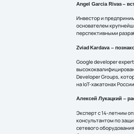
Angel Garcia Rivas
– вс
Инвестор и предприним
основателем крупнейше
перспективными разрабо
Zviad
Kardava
– познак
Google developer exper
высококвалифицированны
Developer Groups, кото
на IoT-хакатонах России
Алексей Лукацкий – ра
Эксперт с 14-летним о
консультантом по защи
сетевого оборудования