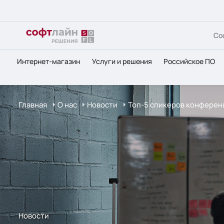
Со
Интернет-магазин
Услуги и решения
Российское ПО
Главная
О нас
Новости
Топ-5 спикеров конферен
Новости