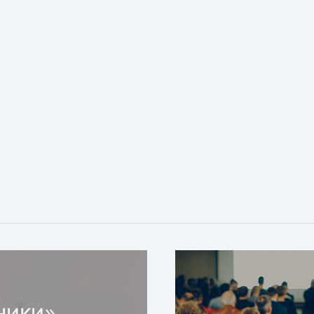
ники»