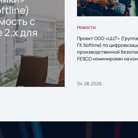
ftline)
мость с
Новости
 2.x для
Проект ООО «ЦЦТ» (Группа
ГК Softline) по цифровизац
производственной безопа
FESCO номинирован на кон
«1С:Проект года»
04.08.2026