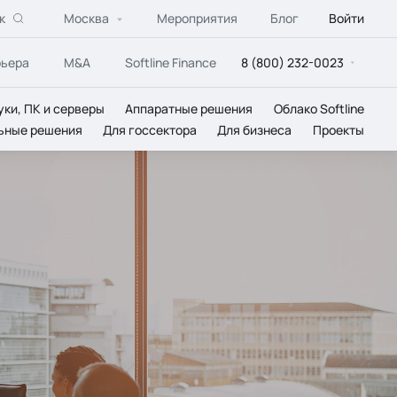
к
Москва
Мероприятия
Блог
Войти
рьера
M&A
Softline Finance
8 (800) 232-0023
уки, ПК и серверы
Аппаратные решения
Облако Softline
ьные решения
Для госсектора
Для бизнеса
Проекты