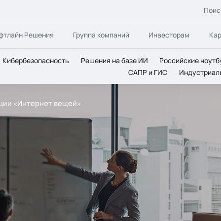
Поис
фтлайн Решения
Группа компаний
Инвесторам
Ка
Кибербезопасность
Решения на базе ИИ
Российские ноутб
САПР и ГИС
Индустриал
ции «Интернет вещей»