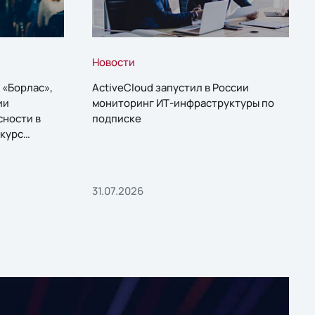
Новости
 «Борлас»,
ActiveCloud запустил в России
ии
мониторинг ИТ-инфраструктуры по
сности в
подписке
курс
31.07.2026