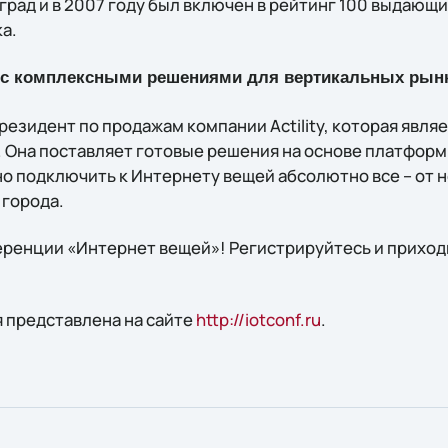
град и в 2007 году был включен в рейтинг 100 выдающ
а.
 с комплексными решениями для вертикальных рынк
езидент по продажам компании Actility, которая явля
Она поставляет готовые решения на основе платформы 
 подключить к Интернету вещей абсолютно все – от 
 города.
ренции «Интернет вещей»! Регистрируйтесь и приходи
 представлена на сайте
http://iotconf.ru
.