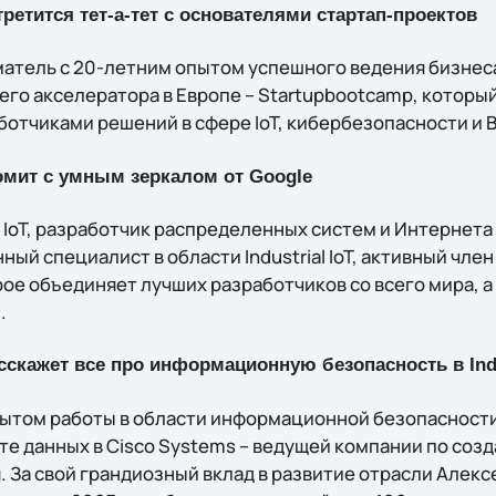
третится тет-а-тет с основателями стартап-проектов
атель с 20-летним опытом успешного ведения бизнес
го акселератора в Европе – Startupbootcamp, который
тчиками решений в сфере IoT, кибербезопасности и Bi
омит с умным зеркалом от
Google
t IoT, разработчик распределенных систем и Интернета
й специалист в области Industrial IoT, активный чле
рое объединяет лучших разработчиков со всего мира, а
.
сскажет все про информационную безопасность в Indu
пытом работы в области информационной безопасности
те данных в Cisco Systems – ведущей компании по соз
. За свой грандиозный вклад в развитие отрасли Алек