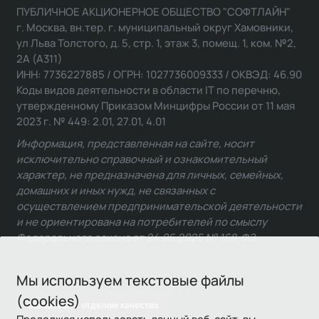
ПУБЛИЧНОЕ АКЦИОНЕРНОЕ ОБЩЕСТВО "СОФТЛАЙН"
г. Москва, вн.тер. г. муниципальный округ Хамовники,
ул Льва Толстого, д. 5, стр. 1, этаж 3, помещ. 1, ком. №2,
2А (А311)
ИНН: 7736227885 / ОГРН: 1027736009333 / ОКВЭД: 46.90
Коды видов деятельности в области IT по перечню,
утвержденному Приказом Минцифры России от 11 мая
2023 г. № 449: 2.01, 27.01, 4.01
Информация, представленная на сайте, носит
исключительно справочный и ознакомительный
характер, не предназначена для личных, семейных,
домашних и иных нужд, не связанных с
осуществлением предпринимательской деятельности
и не ориентирована на потребителей по смыслу
Федерального закона от 24.06.2025 № 168-ФЗ.
Мы используем текстовые файлы
(cookies)
Связаться с отделом качества
Продолжая использовать данный веб-сайт, вы