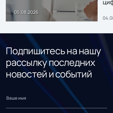
ци
пр
05.08.2026
04.0
без
ном
«1С
Подпишитесь на нашу
рассылку последних
новостей и событий