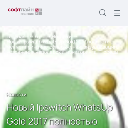
Главная
О нас
Новости
Новый Ipswitch WhatsUp Gold 2017 полностью
меняет принципы обнаружения, визуализации,
устранения неполадок и мониторинга IТ-среды
Новости
Новый Ipswitch WhatsUp
Gold 2017 полностью