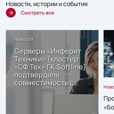
Новости, истории и события
Смотреть все
Новости
Серверы «Инферит
Техники» (кластер
«СФ Тех» ГК Softline)
подтвердили
совместимость с
Нов
решением Sharx
Storage 2.x для
Про
хранения данных
«Бо