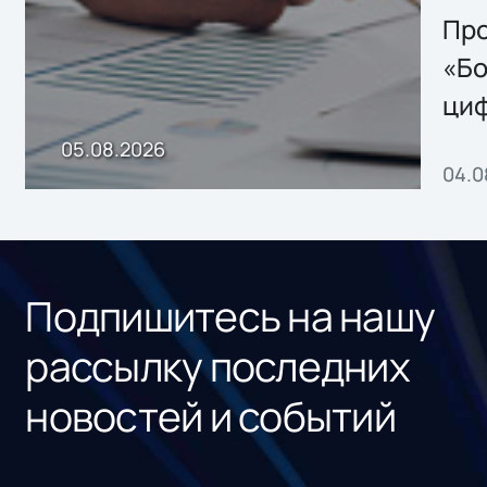
Storage 2.x для
Про
хранения данных
«Бо
ци
пр
05.08.2026
04.0
без
ном
«1С
Подпишитесь на нашу
рассылку последних
новостей и событий