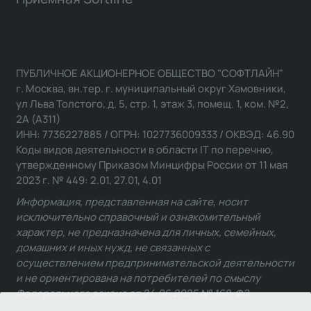
ПУБЛИЧНОЕ АКЦИОНЕРНОЕ ОБЩЕСТВО "СОФТЛАЙН"
г. Москва, вн.тер. г. муниципальный округ Хамовники,
ул Льва Толстого, д. 5, стр. 1, этаж 3, помещ. 1, ком. №2,
2А (А311)
ИНН: 7736227885 / ОГРН: 1027736009333 / ОКВЭД: 46.90
Коды видов деятельности в области IT по перечню,
утвержденному Приказом Минцифры России от 11 мая
2023 г. № 449: 2.01, 27.01, 4.01
Информация, представленная на сайте, носит
исключительно справочный и ознакомительный
характер, не предназначена для личных, семейных,
домашних и иных нужд, не связанных с
осуществлением предпринимательской деятельности
и не ориентирована на потребителей по смыслу
Федерального закона от 24.06.2025 № 168-ФЗ.