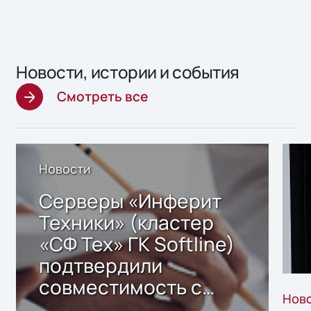
Новости, истории и события
Смотреть все
Новости
Серверы «Инферит
Техники» (кластер
«СФ Тех» ГК Softline)
подтвердили
совместимость с
Нов
решением Sharx