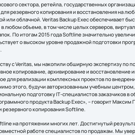
нсового сектора, ретейла, государственных организаци
 для резервного копирования и восстановления на лю
й или облачной. Veritas Backup Exec обеспечивает бы
 в любом объеме, в том числе целых серверов, виртуа
пок. По итогам 2015 года Softline значительно увелич
ьствует о высоком уровне продажной подготовки прог
.
ству с Veritas, мы накопили обширную экспертизу по 
ное копирование, архивирование и восстановление и
мое для реализации комплексных проектов по внедре
мимо этого, будучи авторизованным учебным центром, 
ональную подготовку IТ-специалистов заказчиков в о
граммного продукта Backup Exec», – говорит Максим 
 резервного копирования Softline.
tline на протяжении многих лет. Достигнутый результ
овместной работе специалистов по продажам. Мы увер