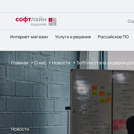
Со
Интернет-магазин
Услуги и решения
Российское ПО
Главная
О нас
Новости
Softline стала лидером ро
Новости