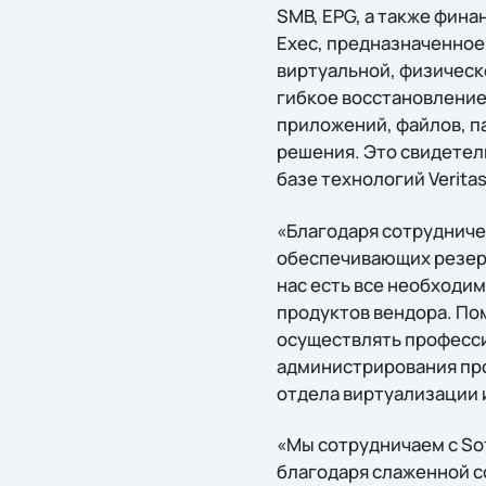
SMB, EPG, а также фина
Exec, предназначенное
виртуальной, физическо
гибкое восстановление
приложений, файлов, па
решения. Это свидетел
базе технологий Veritas
«Благодаря сотрудниче
обеспечивающих резерв
нас есть все необходи
продуктов вендора. По
осуществлять професси
администрирования про
отдела виртуализации и
«Мы сотрудничаем с Sof
благодаря слаженной с