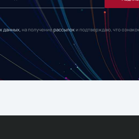
х данных,
на получение
рассылок
и подтверждаю, что ознако