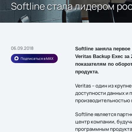
Softline стала лидером ро
06.09.2018
Softline заняла перво
Veritas Backup Exec з
Подписаться в MAX
показателям по оборо
продукта.
Veritas – один из кру
доступности данных и 
производительностью 
Softline является партн
центр компании, будучи 
программным продуктам 