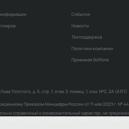
 информации
События
ртнеров
Новости
Техподдержка
Политики компании
Приемная Softline
ва Толстого, д. 5, стр. 1, этаж 3, помещ. 1, ком. №2, 2А (А311)
жденному Приказом Минцифры России от 11 мая 2023 г. № 449: 2
ельно справочный и ознакомительный характер, не предназна
ельности и не ориентирована на потребителей по смыслу Ф