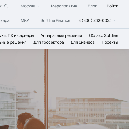
к
Москва
Мероприятия
Блог
Войти
рьера
M&A
Softline Finance
8 (800) 232-0023
уки, ПК и серверы
Аппаратные решения
Облако Softline
ьные решения
Для госсектора
Для бизнеса
Проекты