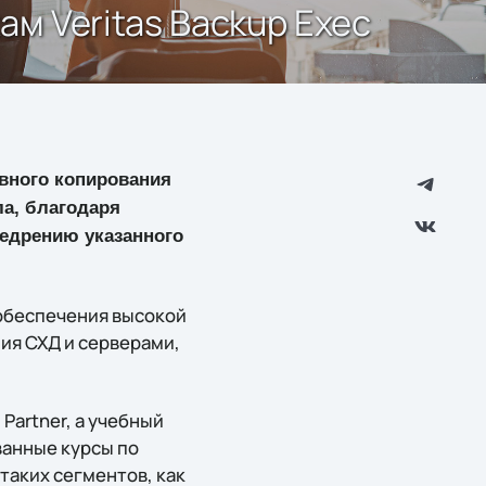
ам Veritas Backup Exec
рвного копирования
ла, благодаря
недрению указанного
 обеспечения высокой
ия СХД и серверами,
 Partner, а учебный
ованные курсы по
таких сегментов, как