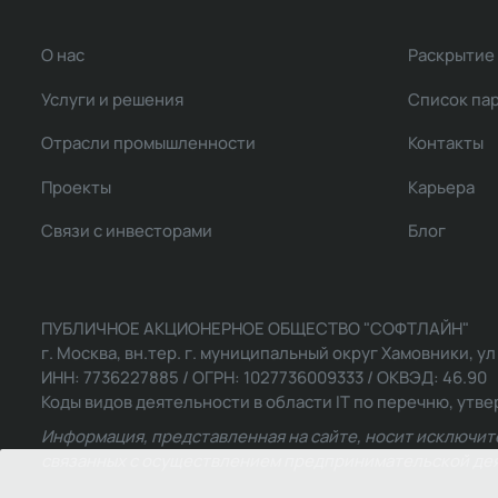
О нас
Раскрытие
Услуги и решения
Список па
Отрасли промышленности
Контакты
Проекты
Карьера
Связи с инвесторами
Блог
ПУБЛИЧНОЕ АКЦИОНЕРНОЕ ОБЩЕСТВО "СОФТЛАЙН"
г. Москва, вн.тер. г. муниципальный округ Хамовники, ул Ль
ИНН: 7736227885 / ОГРН: 1027736009333 / ОКВЭД: 46.90
Коды видов деятельности в области IT по перечню, утвер
Информация, представленная на сайте, носит исключит
связанных с осуществлением предпринимательской деят