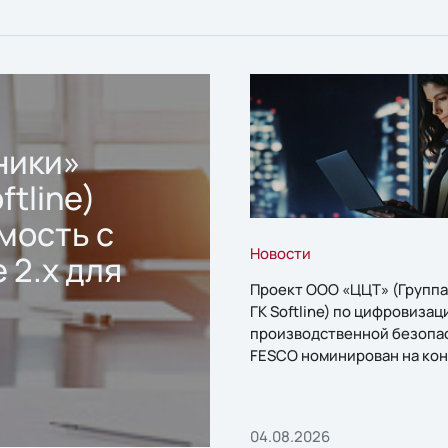
ники»
ftline)
мость с
Новости
 2.x для
Проект ООО «ЦЦТ» (Группа
ГК Softline) по цифровизац
производственной безопа
FESCO номинирован на кон
«1С:Проект года»
04.08.2026