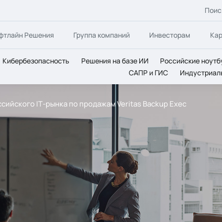
Поис
фтлайн Решения
Группа компаний
Инвесторам
Ка
Кибербезопасность
Решения на базе ИИ
Российские ноутб
САПР и ГИС
Индустриал
ссийского IТ-рынка по продажам Veritas Backup Exec