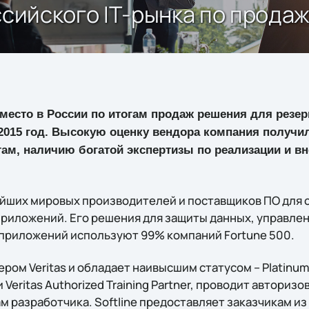
ссийского IТ-рынка по продаж
е место в России по итогам продаж решения для резе
а 2015 год. Высокую оценку вендора компания получи
там, наличию богатой экспертизы по реализации и в
пнейших мировых производителей и поставщиков ПО для
приложений. Его решения для защиты данных, управлен
приложений используют 99% компаний Fortune 500.
ером Veritas и обладает наивысшим статусом – Platinum
Veritas Authorized Training Partner, проводит авториз
разработчика. Softline предоставляет заказчикам из 