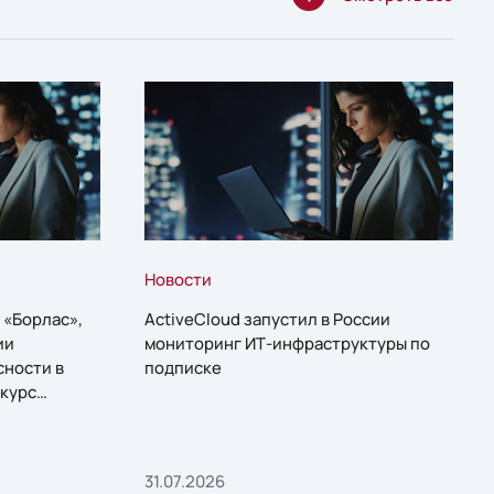
Новости
 «Борлас»,
ActiveCloud запустил в России
ии
мониторинг ИТ-инфраструктуры по
сности в
подписке
курс
31.07.2026