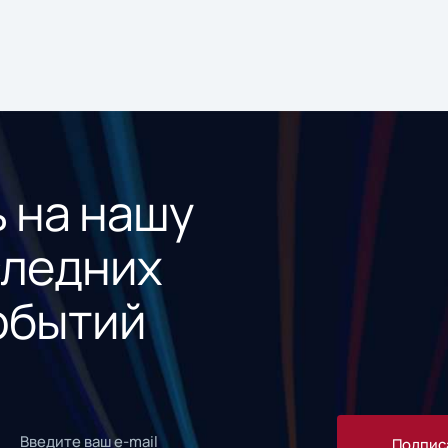
 на нашу
следних
обытий
Подпис