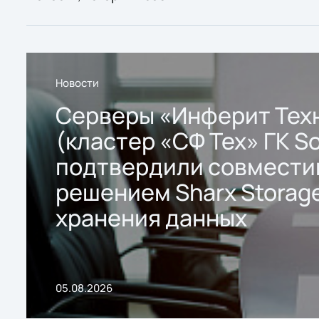
Новости
Серверы «Инферит Тех
(кластер «СФ Тех» ГК So
подтвердили совмести
решением Sharx Storage
хранения данных
05.08.2026