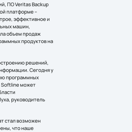
й, ПО Veritas Backup
бой платформе –
строе, эффективное и
льных машин,
ила объем продаж
раммных продуктов на
построению решений,
нформации. Сегодня у
нию программных
Softline может
бласти
Пуха, руководитель
ат стал возможен
ены, что наше