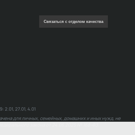
Связаться с отделом качества
.01, 27.01, 4.01
чена для личных, семейных, домашних и иных нужд, не
едерального закона от 24.06.2025 № 168-ФЗ.