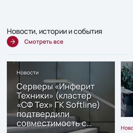
Новости, истории и события
Смотреть все
Новости
Серверы «Инферит
Техники» (кластер
«СФ Тех» ГК Softline)
подтвердили
совместимость с
Нов
решением Sharx