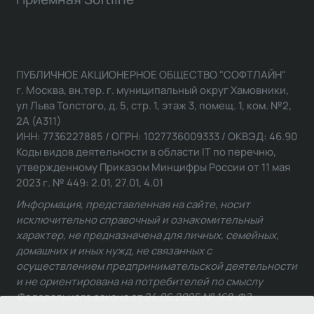
ПУБЛИЧНОЕ АКЦИОНЕРНОЕ ОБЩЕСТВО "СОФТЛАЙН"
г. Москва, вн.тер. г. муниципальный округ Хамовники,
ул Льва Толстого, д. 5, стр. 1, этаж 3, помещ. 1, ком. №2,
2А (А311)
ИНН: 7736227885 / ОГРН: 1027736009333 / ОКВЭД: 46.90
Коды видов деятельности в области IT по перечню,
утвержденному Приказом Минцифры России от 11 мая
2023 г. № 449: 2.01, 27.01, 4.01
Информация, представленная на сайте, носит
исключительно справочный и ознакомительный
характер, не предназначена для личных, семейных,
домашних и иных нужд, не связанных с
осуществлением предпринимательской деятельности
и не ориентирована на потребителей по смыслу
Федерального закона от 24.06.2025 № 168-ФЗ.