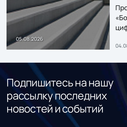
Storage 2.x для
Про
хранения данных
«Бо
ци
пр
05.08.2026
04.0
без
ном
«1С
Подпишитесь на нашу
рассылку последних
новостей и событий