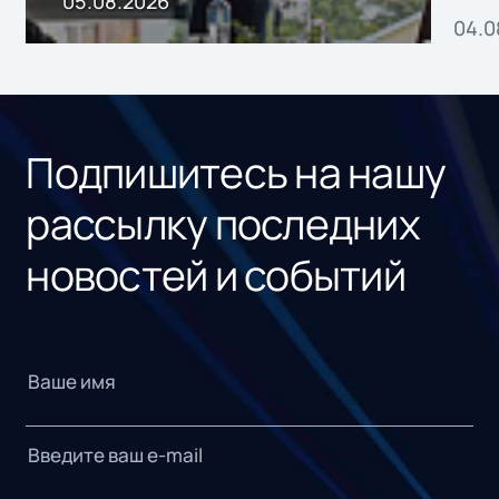
05.08.2026
04.0
без
ном
«1С
Подпишитесь на нашу
рассылку последних
новостей и событий