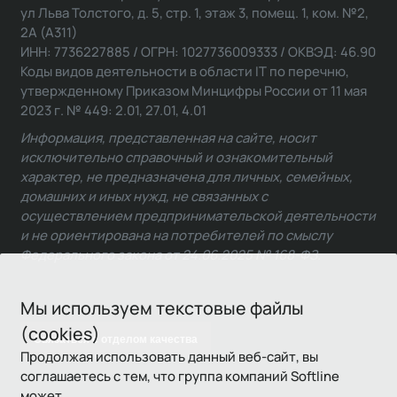
ул Льва Толстого, д. 5, стр. 1, этаж 3, помещ. 1, ком. №2,
2А (А311)
ИНН: 7736227885 / ОГРН: 1027736009333 / ОКВЭД: 46.90
Коды видов деятельности в области IT по перечню,
утвержденному Приказом Минцифры России от 11 мая
2023 г. № 449: 2.01, 27.01, 4.01
Информация, представленная на сайте, носит
исключительно справочный и ознакомительный
характер, не предназначена для личных, семейных,
домашних и иных нужд, не связанных с
осуществлением предпринимательской деятельности
и не ориентирована на потребителей по смыслу
Федерального закона от 24.06.2025 № 168-ФЗ.
Мы используем текстовые файлы
(cookies)
Связаться с отделом качества
Продолжая использовать данный веб-сайт, вы
соглашаетесь с тем, что группа компаний Softline
может