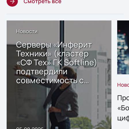
Смотреть все
Новости
Серверы «Инферит
Техники» (кластер
«СФ Тех» ГК Softline)
подтвердили
совместимость с
Нов
решением Sharx
Storage 2.x для
Про
хранения данных
«Бо
ци
пр