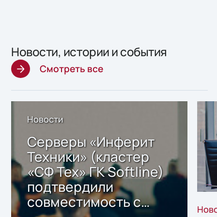
Новости, истории и события
Смотреть все
Новости
Серверы «Инферит
Техники» (кластер
«СФ Тех» ГК Softline)
подтвердили
совместимость с
Нов
решением Sharx