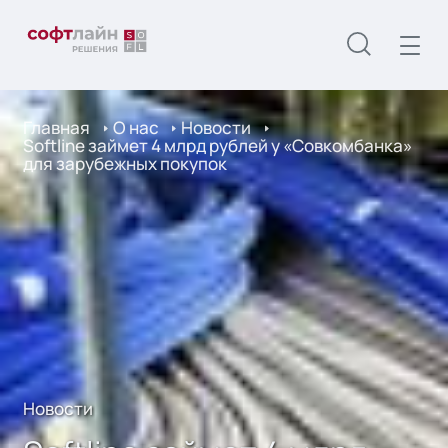
Главная
О нас
Новости
Softline займет 4 млрд рублей у «Совкомбанка»
для зарубежных покупок
Новости