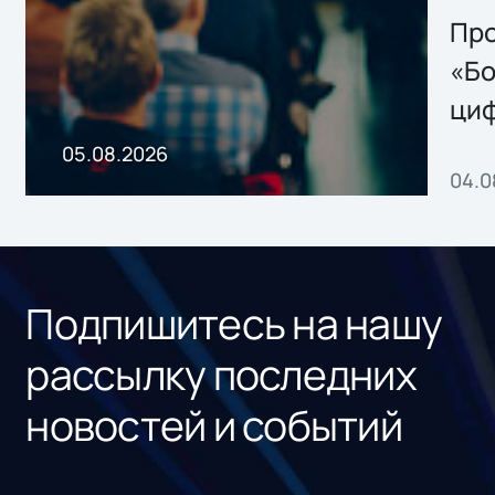
Storage 2.x для
Про
хранения данных
«Бо
ци
пр
05.08.2026
04.0
без
ном
«1С
Подпишитесь на нашу
рассылку последних
новостей и событий