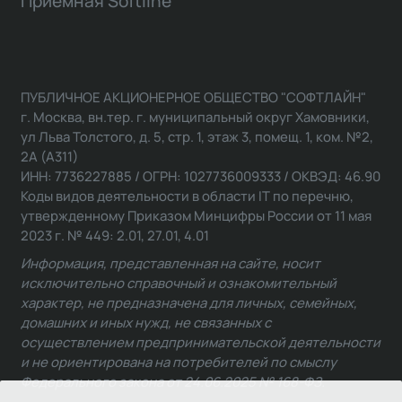
Приемная Softline
ПУБЛИЧНОЕ АКЦИОНЕРНОЕ ОБЩЕСТВО "СОФТЛАЙН"
г. Москва, вн.тер. г. муниципальный округ Хамовники,
ул Льва Толстого, д. 5, стр. 1, этаж 3, помещ. 1, ком. №2,
2А (А311)
ИНН: 7736227885 / ОГРН: 1027736009333 / ОКВЭД: 46.90
Коды видов деятельности в области IT по перечню,
утвержденному Приказом Минцифры России от 11 мая
2023 г. № 449: 2.01, 27.01, 4.01
Информация, представленная на сайте, носит
исключительно справочный и ознакомительный
характер, не предназначена для личных, семейных,
домашних и иных нужд, не связанных с
осуществлением предпринимательской деятельности
и не ориентирована на потребителей по смыслу
Федерального закона от 24.06.2025 № 168-ФЗ.