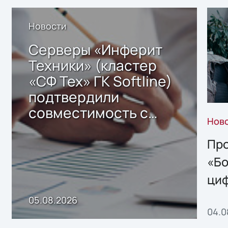
Новости
Серверы «Инферит
Техники» (кластер
«СФ Тех» ГК Softline)
подтвердили
совместимость с
Нов
решением Sharx
Storage 2.x для
Про
хранения данных
«Бо
ци
пр
05.08.2026
04.0
без