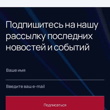
ном
«1С
Подпишитесь на нашу
рассылку последних
новостей и событий
Подписаться