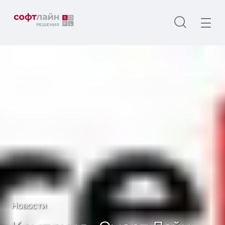
Главная
О нас
Новости
Компания «Смарт Лайн Инк» объявляет о выходе
DeviceLock DLP Suite 8.1
Новости