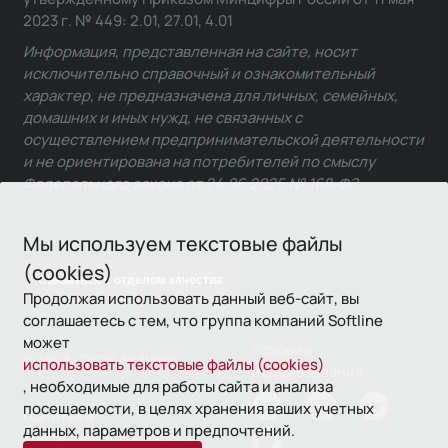
2023 г. № 449: 2.01, 27.01, 4.01
Информация, представленная на сайте, носит
исключительно справочный и ознакомительный
характер, не предназначена для личных, семейных,
домашних и иных нужд, не связанных с
осуществлением предпринимательской деятельности
и не ориентирована на потребителей по смыслу
Федерального закона от 24.06.2025 № 168-ФЗ.
Мы используем текстовые файлы
(cookies)
Связаться с отделом качества
Продолжая использовать данный веб-сайт, вы
соглашаетесь с тем, что группа компаний Softline
может
Условия
© 1993—2026 Softline
использовать текстовые файлы (cookies)
использования
, необходимые для работы сайта и анализа
посещаемости, в целях хранения ваших учетных
Политика
данных, параметров и предпочтений.
конфиденциальности