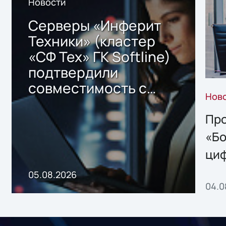
Новости
Серверы «Инферит
Техники» (кластер
«СФ Тех» ГК Softline)
подтвердили
совместимость с
Нов
решением Sharx
Storage 2.x для
Про
хранения данных
«Бо
ци
пр
05.08.2026
04.0
без
ном
«1С