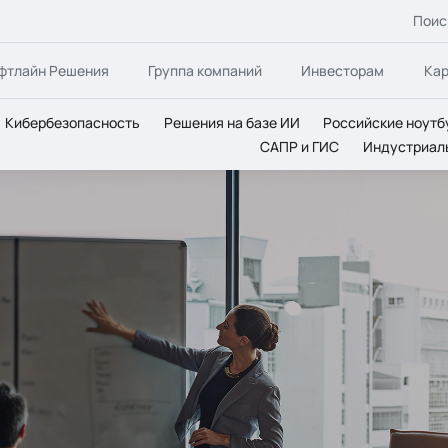
Поис
фтлайн Решения
Группа компаний
Инвесторам
Ка
Кибербезопасность
Решения на базе ИИ
Российские ноутб
САПР и ГИС
Индустриал