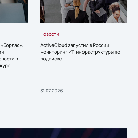
Новости
 «Борлас»,
ActiveCloud запустил в России
ии
мониторинг ИТ-инфраструктуры по
сности в
подписке
курс
31.07.2026