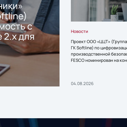
ники»
ftline)
мость с
Новости
 2.x для
Проект ООО «ЦЦТ» (Группа
ГК Softline) по цифровизац
производственной безопа
FESCO номинирован на кон
«1С:Проект года»
04.08.2026