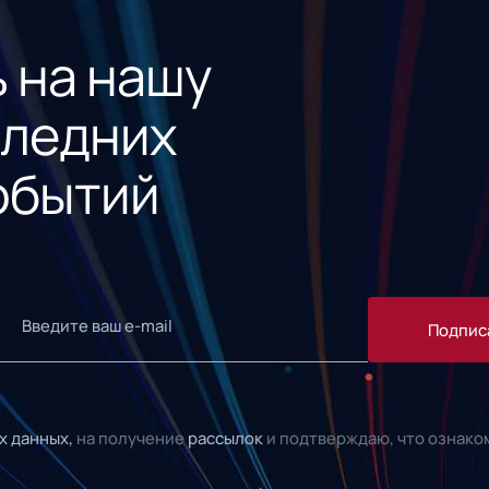
 на нашу
следних
обытий
Подпис
х данных,
на получение
рассылок
и подтверждаю, что ознако