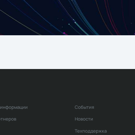
 информации
События
ртнеров
Новости
Техподдержка