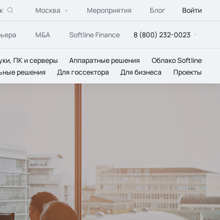
к
Москва
Мероприятия
Блог
Войти
рьера
M&A
Softline Finance
8 (800) 232-0023
уки, ПК и серверы
Аппаратные решения
Облако Softline
ьные решения
Для госсектора
Для бизнеса
Проекты