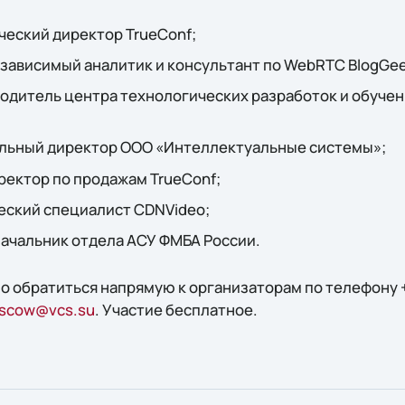
ческий директор TrueConf;
езависимый аналитик и консультант по WebRTC BlogGe
одитель центра технологических разработок и обучен
альный директор ООО «Интеллектуальные системы»;
ректор по продажам TrueConf;
еский специалист CDNVideo;
начальник отдела АСУ ФМБА России.
о обратиться напрямую к организаторам по телефону +
scow@vcs.su
. Участие бесплатное.