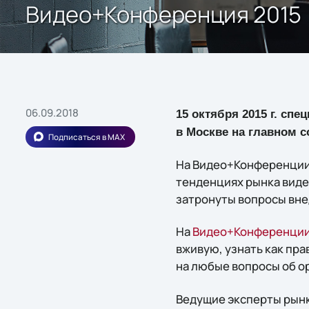
Видео+Конференция 2015
06.09.2018
15 октября 2015 г. сп
в Москве на главном 
Подписаться в MAX
На Видео+Конференции 
тенденциях рынка виде
затронуты вопросы вне
На
Видео+Конференци
вживую, узнать как пр
на любые вопросы об ор
Ведущие эксперты рынк