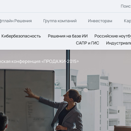
Поис
фтлайн Решения
Группа компаний
Инвесторам
Ка
Кибербезопасность
Решения на базе ИИ
Российские ноутб
САПР и ГИС
Индустриал
еская конференция «ПРОДАЖИ-2015»