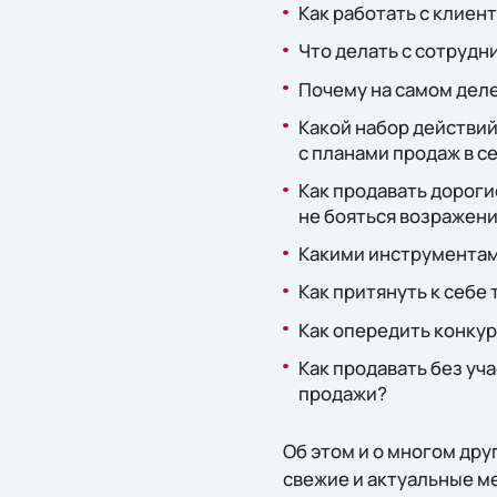
Как работать с клиен
Что делать с сотрудн
Почему на самом дел
Какой набор действий
с планами продаж в 
Как продавать дороги
не бояться возражен
Какими инструментам
Как притянуть к себе 
Как опередить конкур
Как продавать без уч
продажи?
Об этом и о многом дру
свежие и актуальные м