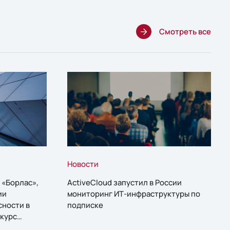
Смотреть все
Новости
 «Борлас»,
ActiveCloud запустил в России
ии
мониторинг ИТ-инфраструктуры по
сности в
подписке
курс