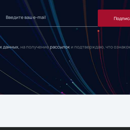
Подпис
х данных,
на получение
рассылок
и подтверждаю, что ознако