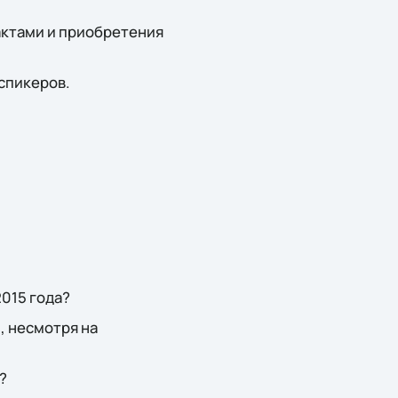
актами и приобретения
спикеров.
2015 года?
, несмотря на
?