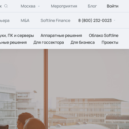
к
Москва
Мероприятия
Блог
Войти
рьера
M&A
Softline Finance
8 (800) 232-0023
уки, ПК и серверы
Аппаратные решения
Облако Softline
ьные решения
Для госсектора
Для бизнеса
Проекты