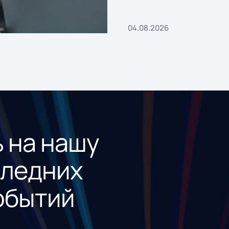
04.08.2026
 на нашу
следних
обытий