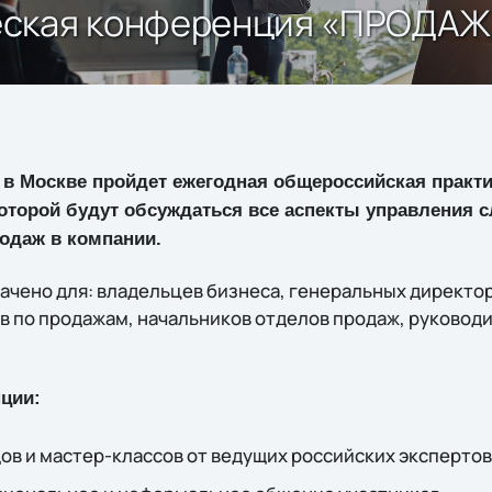
еская конференция «ПРОДАЖ
да в Москве пройдет ежегодная общероссийская прак
оторой будут обсуждаться все аспекты управления 
одаж в компании.
чено для: владельцев бизнеса, генеральных директо
в по продажам, начальников отделов продаж, руковод
ции:
ов и мастер-классов от ведущих российских экспертов