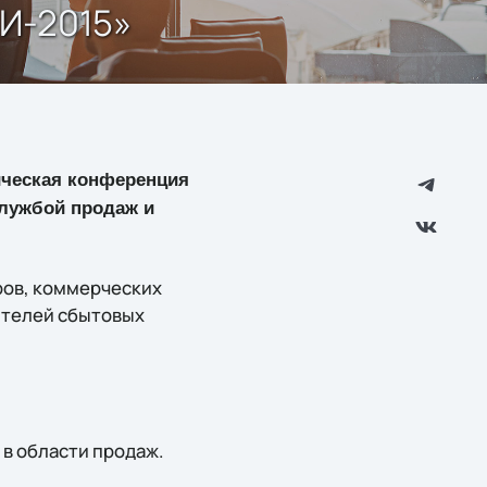
И-2015»
тическая конференция
службой продаж и
ров, коммерческих
ителей сбытовых
 в области продаж.