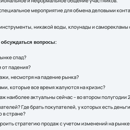
иональное и неформальное общение участников.
 специальное мероприятие для обмена деловыми конт
инструменты, никакой воды, клоунады и саморекламы 
 обсуждаться вопросы:
рынке спад?
 от падения?
ажи, несмотря на падение рынка?
ами, которые все время жалуются на кризис?
аж наиболее актуальны сейчас – во втором полугодии 
пателей? Где брать покупателей, у которых есть деньги
 в стране?
роить стратегию продаж с учетом изменений на рынке