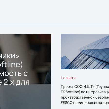
ники»
ftline)
мость с
Новости
 2.x для
Проект ООО «ЦЦТ» (Группа
ГК Softline) по цифровизац
производственной безопа
FESCO номинирован на кон
«1С:Проект года»