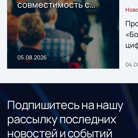
совместимость с
Нов
решением Sharx
Storage 2.x для
Про
хранения данных
«Бо
ци
пр
05.08.2026
04.0
без
ном
«1С
Подпишитесь на нашу
рассылку последних
новостей и событий