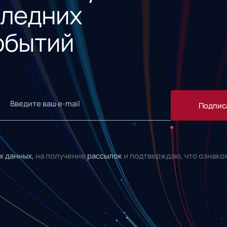
следних
обытий
Подпис
х данных,
на получение
рассылок
и подтверждаю, что ознако