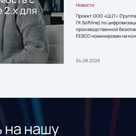
Новости
 2.x для
Проект ООО «ЦЦТ» (Группа
ГК Softline) по цифровизац
производственной безопа
FESCO номинирован на кон
«1С:Проект года»
04.08.2026
 на нашу