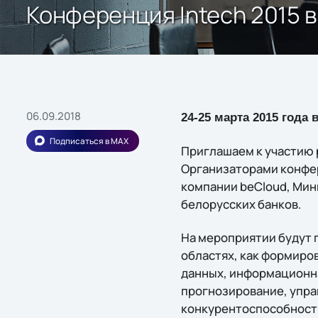
Конференция Intech 2015 
06.09.2018
24-25 марта 2015 года
Подписаться в MAX
Приглашаем к участию 
Организаторами конфер
компании beCloud, Мин
белорусских банков.
На мероприятии будут 
областях, как формиро
данных, информационна
прогнозирование, упра
конкурентоспособност