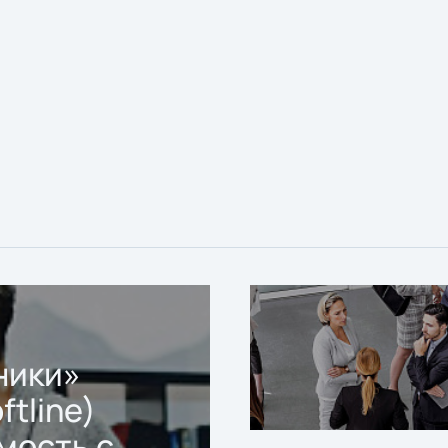
ники»
ftline)
мость с