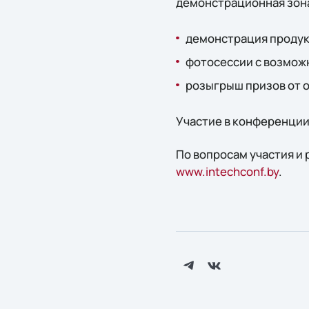
демонстрационная зона
демонстрация продук
фотосессии с возмож
розыгрыш призов от 
Участие в конференции
По вопросам участия и 
www.intechconf.by
.