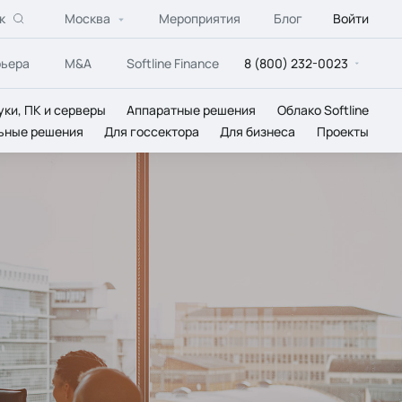
к
Москва
Мероприятия
Блог
Войти
рьера
M&A
Softline Finance
8 (800) 232-0023
уки, ПК и серверы
Аппаратные решения
Облако Softline
ьные решения
Для госсектора
Для бизнеса
Проекты