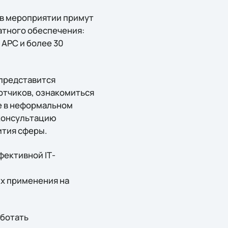
– в мероприятии примут
атного обеспечения:
, APC и более 30
представится
отчиков, ознакомиться
ие в неформальном
консультацию
ития сферы.
фективной IТ-
их применения на
аботать