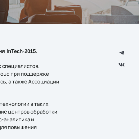
я InTech-2015.
х специалистов.
loud при поддержке
сь, а также Ассоциации
технологии в таких
ние центров обработки
с-аналитика и
 для повышения