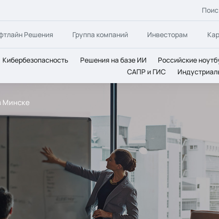
Поис
фтлайн Решения
Группа компаний
Инвесторам
Ка
Кибербезопасность
Решения на базе ИИ
Российские ноутб
САПР и ГИС
Индустриал
в Минске