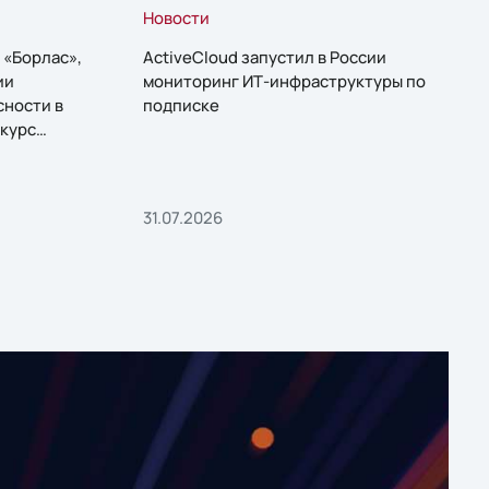
Новости
 «Борлас»,
ActiveCloud запустил в России
ии
мониторинг ИТ-инфраструктуры по
сности в
подписке
курс
31.07.2026