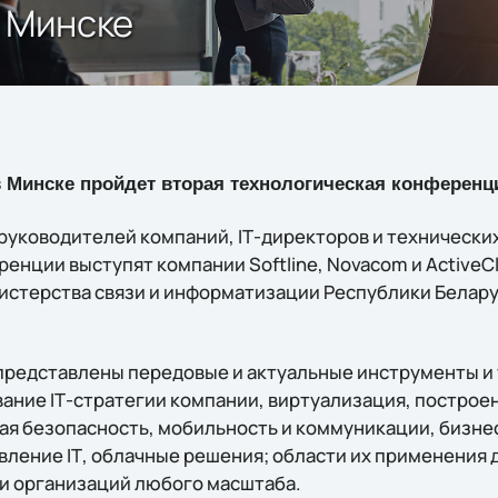
в Минске
 в Минске пройдет вторая технологическая конференци
руководителей компаний, IТ-директоров и технически
енции выступят компании Softline, Novacom и ActiveC
истерства связи и информатизации Республики Белару
представлены передовые и актуальные инструменты и 
вание IТ-стратегии компании, виртуализация, построе
я безопасность, мобильность и коммуникации, бизне
вление IТ, облачные решения; области их применения
и организаций любого масштаба.