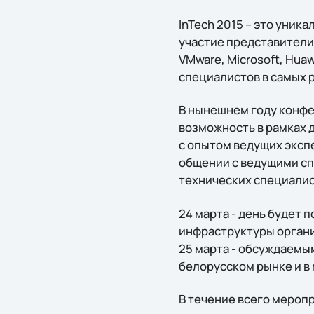
InTech 2015 – это уник
участие представители
VMware, Microsoft, Huawe
специалистов в самых р
В нынешнем году конфе
возможность в рамках 
с опытом ведущих эксп
общении с ведущими с
технических специалис
24 марта - день будет
инфраструктуры орган
25 марта - обсуждаемы
белорусском рынке и в 
В течение всего мероп