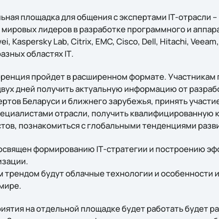
альная площадка для общения с экспертами IТ-отрасли 
 мировых лидеров в разработке программного и аппар
i, Kaspersky Lab, Citrix, EMC, Cisco, Dell, Hitachi, Veeam
азных областях IТ.
ренция пройдет в расширенном формате. Участникам 
двух дней получить актуальную информацию от разраб
ертов Беларуси и ближнего зарубежья, принять участ
пециалистами отрасли, получить квалифицированную 
тов, познакомиться с глобальными тенденциями разв
 посвящен формированию IТ-стратегии и построению эф
изации.
м трендом будут облачные технологии и особенности 
мире.
риятия на отдельной площадке будет работать будет р