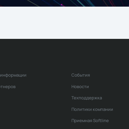
 информации
События
ртнеров
Новости
Техподдержка
Политики компании
Приемная Softline