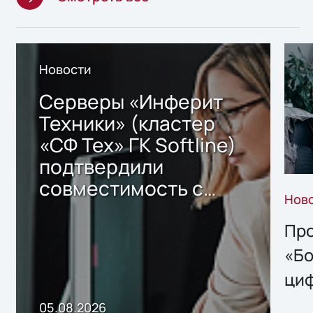
Новости
Серверы «Инферит
Техники» (кластер
«СФ Тех» ГК Softline)
подтвердили
совместимость с
Нов
решением Sharx
Storage 2.x для
Про
хранения данных
«Бо
ци
пр
05.08.2026