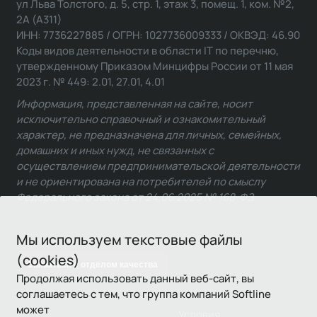
ул Льва Толстого, д. 5, стр. 1, этаж 3, помещ. 1, ком. №2,
2А (А311)
ИНН: 7736227885 / ОГРН: 1027736009333 / ОКВЭД: 46.90
Коды видов деятельности в области IT по перечню,
утвержденному Приказом Минцифры России от 11 мая
2023 г. № 449: 2.01, 27.01, 4.01
Информация, представленная на сайте, носит
исключительно справочный и ознакомительный
характер, не предназначена для личных, семейных,
домашних и иных нужд, не связанных с
осуществлением предпринимательской деятельности
и не ориентирована на потребителей по смыслу
Федерального закона от 24.06.2025 № 168-ФЗ.
Мы используем текстовые файлы
(cookies)
Связаться с отделом качества
Продолжая использовать данный веб-сайт, вы
соглашаетесь с тем, что группа компаний Softline
может
Условия