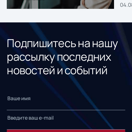
04.0
без
ном
«1С
Подпишитесь на нашу
рассылку последних
новостей и событий