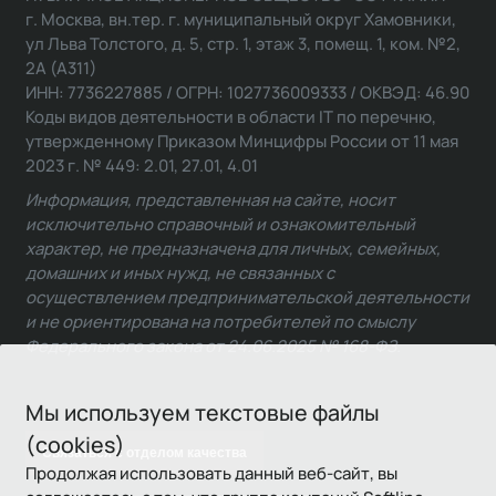
г. Москва, вн.тер. г. муниципальный округ Хамовники,
ул Льва Толстого, д. 5, стр. 1, этаж 3, помещ. 1, ком. №2,
2А (А311)
ИНН: 7736227885 / ОГРН: 1027736009333 / ОКВЭД: 46.90
Коды видов деятельности в области IT по перечню,
утвержденному Приказом Минцифры России от 11 мая
2023 г. № 449: 2.01, 27.01, 4.01
Информация, представленная на сайте, носит
исключительно справочный и ознакомительный
характер, не предназначена для личных, семейных,
домашних и иных нужд, не связанных с
осуществлением предпринимательской деятельности
и не ориентирована на потребителей по смыслу
Федерального закона от 24.06.2025 № 168-ФЗ.
Мы используем текстовые файлы
(cookies)
Связаться с отделом качества
Продолжая использовать данный веб-сайт, вы