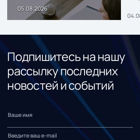
пр
05.08.2026
04.0
без
ном
«1С
Подпишитесь на нашу
рассылку последних
новостей и событий