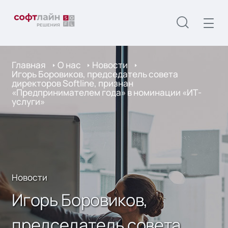
Главная
О нас
Новости
Игорь Боровиков, председатель совета
директоров Softline, признан
«Предпринимателем года» в номинации «ИТ-
услуги»
Новости
Игорь Боровиков,
председатель совета