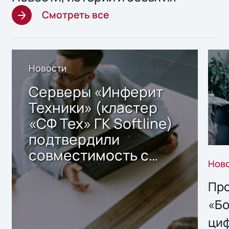
Смотреть все
Новости
Серверы «Инферит
Техники» (кластер
«СФ Тех» ГК Softline)
подтвердили
совместимость с
Нов
решением Sharx
Storage 2.x для
Про
хранения данных
«Бо
ци