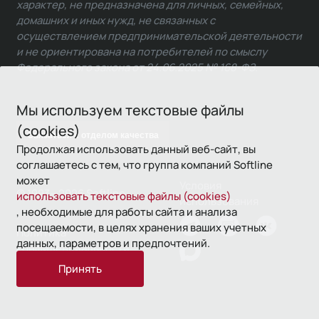
характер, не предназначена для личных, семейных,
домашних и иных нужд, не связанных с
осуществлением предпринимательской деятельности
и не ориентирована на потребителей по смыслу
Федерального закона от 24.06.2025 № 168-ФЗ.
Мы используем текстовые файлы
(cookies)
Связаться с отделом качества
Продолжая использовать данный веб-сайт, вы
соглашаетесь с тем, что группа компаний Softline
может
Условия
© 1993—2026 Softline
использовать текстовые файлы (cookies)
использования
, необходимые для работы сайта и анализа
посещаемости, в целях хранения ваших учетных
Политика
данных, параметров и предпочтений.
конфиденциальности
Принять
16+