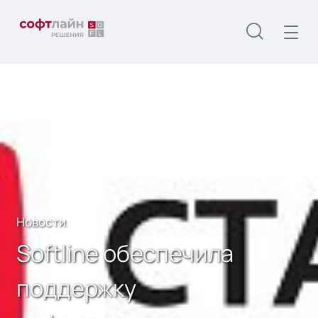
Главная
О нас
Новости
Softline обеспечила поддержку инфраструктуры
компании «Старт Телеком»
Новости
Softline обеспечила
поддержку