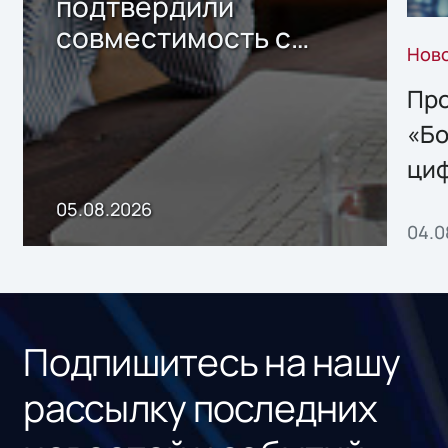
подтвердили
совместимость с
Нов
решением Sharx
Storage 2.x для
Про
хранения данных
«Бо
ци
пр
05.08.2026
04.0
без
ном
«1С
Подпишитесь на нашу
рассылку последних