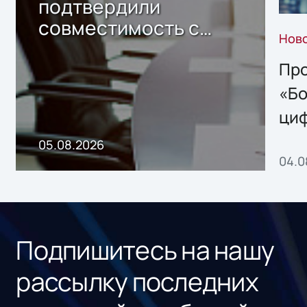
подтвердили
совместимость с
Нов
решением Sharx
Storage 2.x для
Про
хранения данных
«Бо
ци
пр
05.08.2026
04.0
без
ном
«1С
Подпишитесь на нашу
рассылку последних