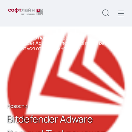
Главная
О нас
Новости
Bitdefender Adware Removal Tool поможет
избавиться от рекламного ПО
Новости
Bitdefender Adware