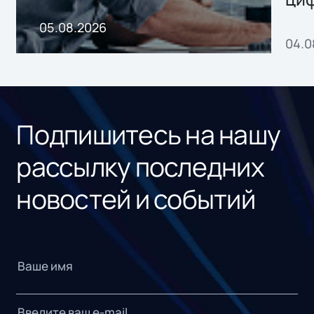
пр
05.08.2026
04.0
без
ном
«1С
Подпишитесь на нашу
рассылку последних
новостей и событий