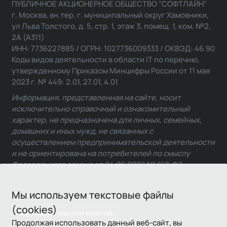
ПУБЛИЧНОЕ АКЦИОНЕРНОЕ ОБЩЕСТВО "СОФТЛАЙН"
г. Москва, вн.тер. г. муниципальный округ Хамовники,
ул Льва Толстого, д. 5, стр. 1, этаж 3, помещ. 1, ком. №2,
2А (А311)
ИНН: 7736227885 / ОГРН: 1027736009333 / ОКВЭД: 46.90
Коды видов деятельности в области IT по перечню,
утвержденному Приказом Минцифры России от 11 мая
2023 г. № 449: 2.01, 27.01, 4.01
Информация, представленная на сайте, носит
исключительно справочный и ознакомительный
характер, не предназначена для личных, семейных,
домашних и иных нужд, не связанных с
осуществлением предпринимательской деятельности
и не ориентирована на потребителей по смыслу
Федерального закона от 24.06.2025 № 168-ФЗ.
Мы используем текстовые файлы
(cookies)
Связаться с отделом качества
Продолжая использовать данный веб-сайт, вы