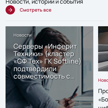
Новости, истории и события
Смотреть все
Новости
Серверы «Инферит
Техники» (кластер
«СФ Тех» ГК Softline)
подтвердили
совместимость с
Нов
решением Sharx
Storage 2.x для
Про
хранения данных
«Бо
ци