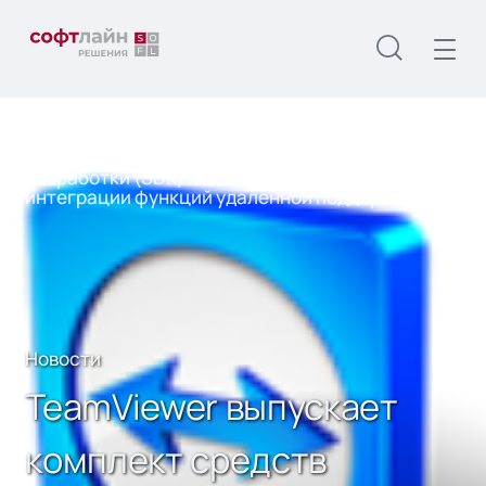
Главная
О нас
Новости
TeamViewer выпускает комплект средств
разработки (SDK) под iOS и Android для
интеграции функций удаленной поддержки
Новости
TeamViewer выпускает
комплект средств