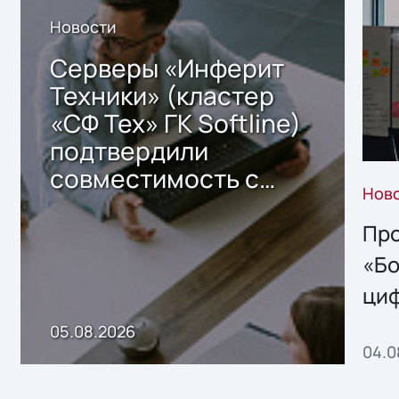
Новости
Серверы «Инферит
Техники» (кластер
«СФ Тех» ГК Softline)
подтвердили
совместимость с
Нов
решением Sharx
Storage 2.x для
Про
хранения данных
«Бо
ци
пр
05.08.2026
04.0
без
ном