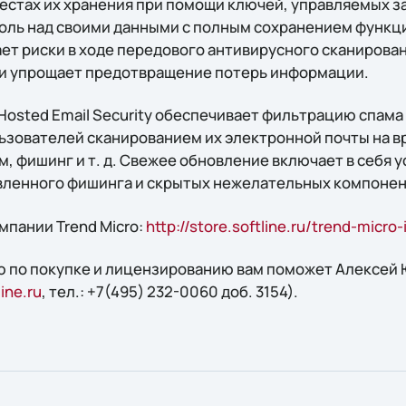
естах их хранения при помощи ключей, управляемых за
ль над своими данными с полным сохранением функцио
ет риски в ходе передового антивирусного сканирова
 и упрощает предотвращение потерь информации.
Hosted Email Security обеспечивает фильтрацию спама
ользователей сканированием их электронной почты на
м, фишинг и т. д. Свежее обновление включает в себя
вленного фишинга и скрытых нежелательных компонен
мпании Trend Micro:
http://store.softline.ru/trend-micro-
 по покупке и лицензированию вам поможет Алексей Ю
ine.ru
, тел.: +7(495) 232-0060 доб. 3154).