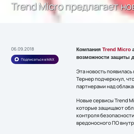
Trend Micro предлагает но
06.09.2018
Компания
Trend Micro
а
возможности защиты дл
Подписаться в MAX
Эта новость появилась 
Тернер подчеркнул, что
партнерами над облака
Новые сервисы Trend M
которые защищают обла
контроля безопасности
вредоносного ПО внутр