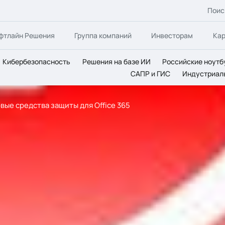
Поис
фтлайн Решения
Группа компаний
Инвесторам
Ка
Кибербезопасность
Решения на базе ИИ
Российские ноутб
САПР и ГИС
Индустриал
вые средства защиты для Office 365