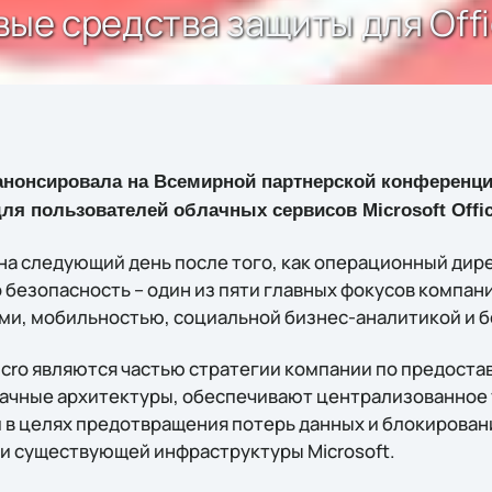
вые средства защиты для Offi
нонсировала на Всемирной партнерской конференции
я пользователей облачных сервисов Microsoft Office
на следующий день после того, как операционный дире
 безопасность – один из пяти главных фокусов компан
ми, мобильностью, социальной бизнес-аналитикой и 
icro являются частью стратегии компании по предост
чные архитектуры, обеспечивают централизованное 
 в целях предотвращения потерь данных и блокирова
и существующей инфраструктуры Microsoft.