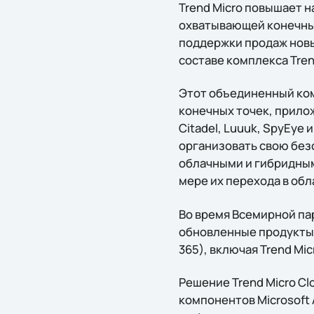
Trend Micro повышает н
охватывающей конечные
поддержки продаж новых
составе комплекса Tren
Этот объединенный ком
конечных точек, прилож
Citadel, Luuuk, SpyEye 
организовать свою без
облачными и гибридны
мере их перехода в обл
Во время Всемирной па
обновленные продукты 
365), включая Trend Micr
Решение Trend Micro Cl
компонентов Microsoft AP