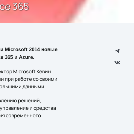
ce 365
 Microsoft 2014 новые
 365 и Azure.
ктор Microsoft Кевин
ии при работе со своими
большими данными.
авлению решений,
управление и средства
ния современного