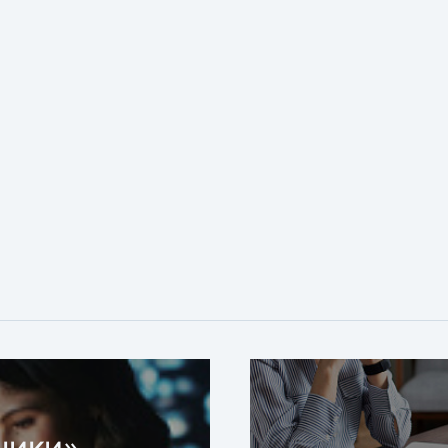
ники»