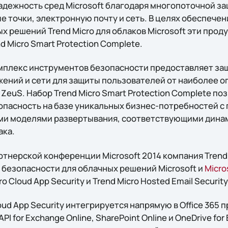
адежность сред Microsoft благодаря многопоточной за
 точки, электронную почту и сеть. В целях обеспече
 решений Trend Micro для облаков Microsoft эти прод
d Micro Smart Protection Complete.
плекс инструментов безопасности предоставляет защ
ений и сети для защиты пользователей от наиболее оп
и ZeuS. Набор Trend Micro Smart Protection Complete п
опасность на базе уникальных бизнес-потребностей с
ми моделями развертывания, соответствующими динам
ака.
ртнерской конференции Microsoft 2014 компания Trend
безопасности для облачных решений Microsoft и
Micro
o Cloud App Security и Trend Micro Hosted Email Security
oud App Security интегрируется напрямую в Office 365 
I for Exchange Online, SharePoint Online и OneDrive for 