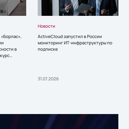
Новости
 «Борлас»,
ActiveCloud запустил в России
ии
мониторинг ИТ-инфраструктуры по
сности в
подписке
курс
31.07.2026