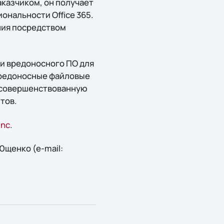
казчиком, он получает
нальности Office 365.
ния посредством
 и вредоносного ПО для
 вредоносные файловые
 усовершенствованную
тов.
inc
.
щенко (e-mail: