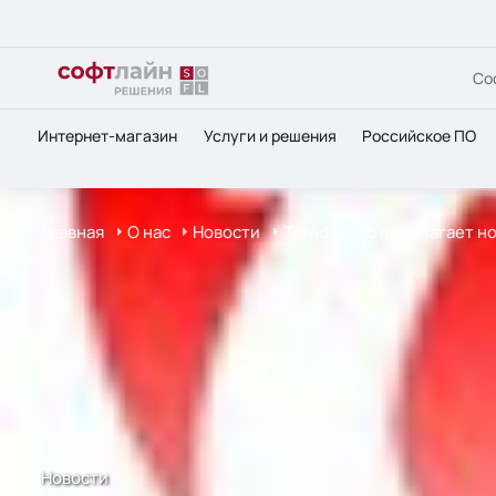
Со
Интернет-магазин
Услуги и решения
Российское ПО
Главная
О нас
Новости
Trend Micro предлагает но
Новости