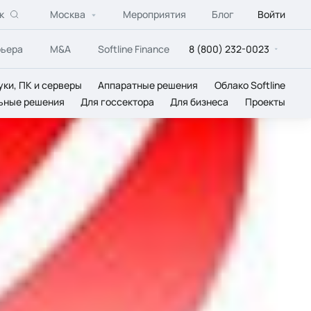
к
Москва
Мероприятия
Блог
Войти
рьера
M&A
Softline Finance
8 (800) 232-0023
уки, ПК и серверы
Аппаратные решения
Облако Softline
ьные решения
Для госсектора
Для бизнеса
Проекты