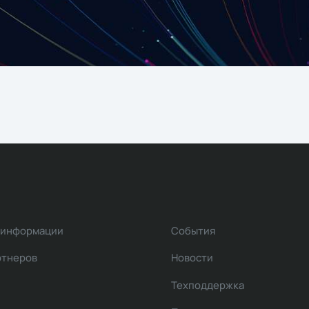
 информации
События
ртнеров
Новости
Техподдержка