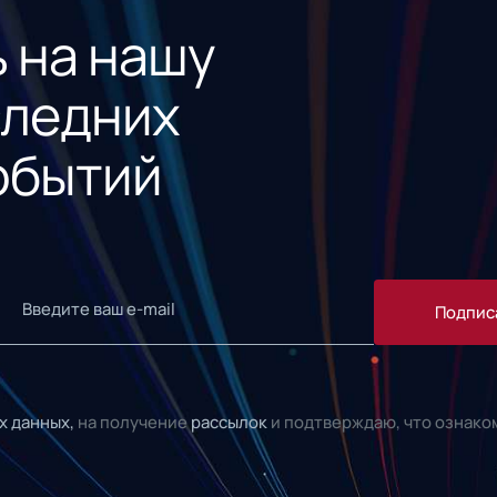
 на нашу
следних
обытий
Подпис
х данных,
на получение
рассылок
и подтверждаю, что ознако