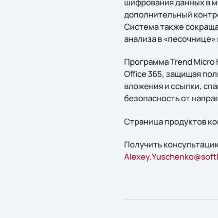
шифрования данных в м
дополнительный контро
Система также сокраща
анализа в «песочнице»
Программа Trend Micro 
Office 365, защищая п
вложения и ссылки, спа
безопасность от напра
Страница продуктов ко
Получить консультацию
Alexey.Yuschenko@softl