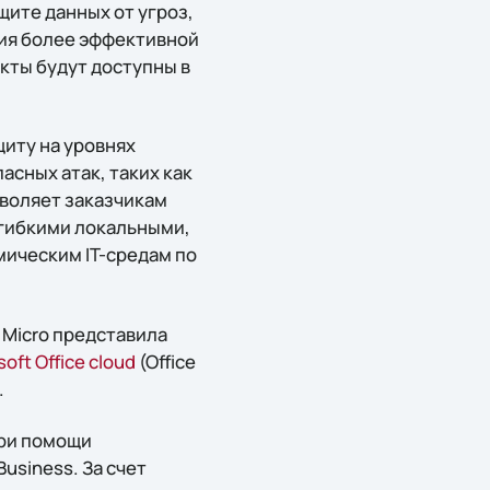
щите данных от угроз,
ния более эффективной
укты будут доступны в
иту на уровнях
асных атак, таких как
озволяет заказчикам
 гибкими локальными,
ическим IT-средам по
 Micro представила
soft Office cloud
(Office
.
при помощи
Business. За счет