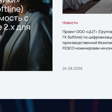
ftline)
мость с
Новости
 2.x для
Проект ООО «ЦЦТ» (Группа
ГК Softline) по цифровизац
производственной безопа
FESCO номинирован на кон
«1С:Проект года»
04.08.2026